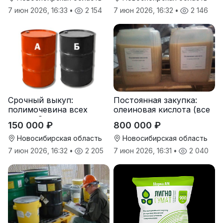
7 июн 2026, 16:33
•
2 154
7 июн 2026, 16:32
•
2 146
Срочный выкуп:
Постоянная закупка:
полимочевина всех
олеиновая кислота (все
типов, Эластоплан,
виды, склады,
150 000 ₽
800 000 ₽
Экстраплан
просрочка)
Новосибирская область
Новосибирская область
7 июн 2026, 16:32
•
2 205
7 июн 2026, 16:31
•
2 040