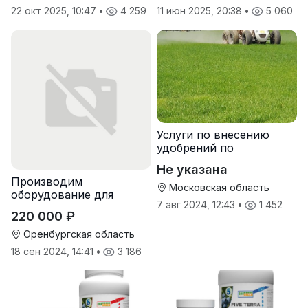
22 окт 2025, 10:47
•
4 259
11 июн 2025, 20:38
•
5 060
Услуги по внесению
удобрений по
переувлажненному
Не указана
грунту, услуги по
Производим
опрыскиванию полей,
Московская область
оборудование для
услуги пневмо
7 авг 2024, 12:43
•
1 452
гранулирования корма
220 000 ₽
Оренбургская область
18 сен 2024, 14:41
•
3 186