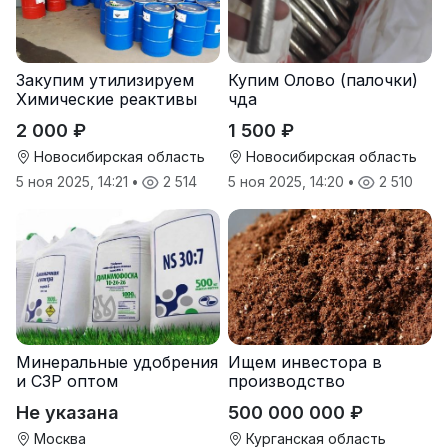
Закупим утилизируем
Купим Олово (палочки)
Химические реактивы
чда
2 000 ₽
1 500 ₽
Новосибирская область
Новосибирская область
5 ноя 2025, 14:21
•
2 514
5 ноя 2025, 14:20
•
2 510
Минеральные удобрения
Ищем инвестора в
и СЗР оптом
производство
природных
Не указана
500 000 000 ₽
почвоулучшителей
Москва
Курганская область