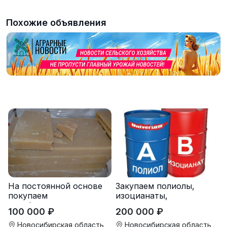
Похожие объявления
На постоянной основе
Закупаем полиолы,
покупаем
изоцианаты,
парафиносодержащие
компоненты для
100 000 ₽
200 000 ₽
продукты
пенополиуретана (ППУ)
Новосибирская область
Новосибирская область