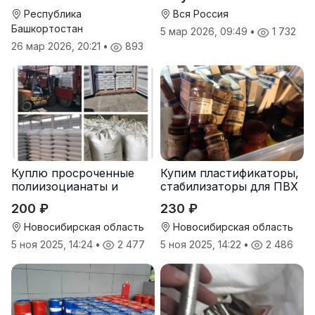
фульвовыми кислотами)
Республика
Вся Россия
Башкортостан
5 мар 2026, 09:49
•
1 732
26 мар 2026, 20:21
•
893
Куплю просроченные
Купим пластификаторы,
полиизоцианаты и
стабилизаторы для ПВХ
полиолы
200 ₽
230 ₽
Новосибирская область
Новосибирская область
5 ноя 2025, 14:24
•
2 477
5 ноя 2025, 14:22
•
2 486