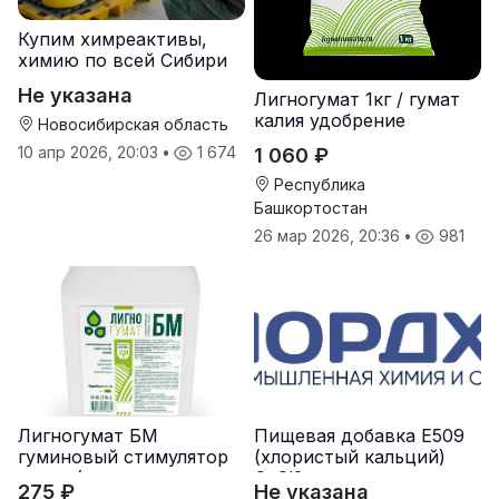
Купим химреактивы,
химию по всей Сибири
Не указана
Лигногумат 1кг / гумат
калия удобрение
Новосибирская область
10 апр 2026, 20:03
•
1 674
1 060 ₽
Республика
Башкортостан
26 мар 2026, 20:36
•
981
Лигногумат БМ
Пищевая добавка Е509
гуминовый стимулятор
(хлористый кальций)
роста (гумат калия с
CaCl2
275 ₽
Не указана