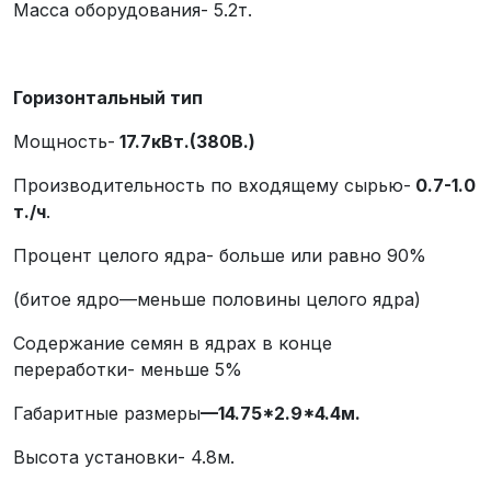
Масса оборудования- 5.2т.
Горизонтальный тип
Мощность-
17.7
кВт.(380В.)
Производительность по входящему сырью-
0
.
7
-1
.
0
т./ч
.
Процент целого ядра- больше или равно 90%
(битое ядро—меньше половины целого ядра)
Содержание семян в ядрах в конце
переработки- меньше 5%
Габаритные размеры
—
14.75*2.9*4.4
м.
Высота установки- 4.8м.