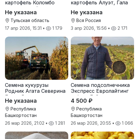
картофель Коломбо
картофель Алуэт, Гала
оптом от трёх тонн
оптом от производителя
Не указана
Не указана
Тульская область
Вся Россия
17 апр 2026, 15:31
•
1 179
3 апр 2026, 15:56
•
2 171
Семена кукурузы
Семена подсолнечника
Родник Агата Северина
Экспресс Евролайтинг
Берта Вилора
гибрид F-G+
Не указана
4 500 ₽
Прохладненский Дарина
Росс Машук Катерина
Республика
Республика
Башкортостан
Башкортостан
26 мар 2026, 21:02
•
1 281
26 мар 2026, 20:55
•
1 066