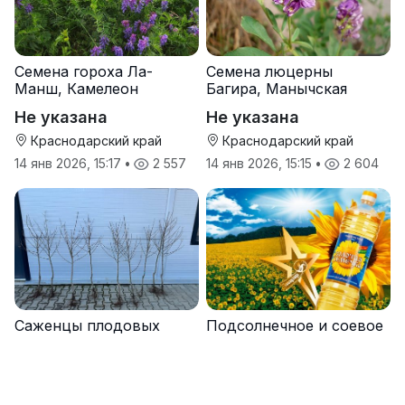
Семена гороха Ла-
Семена люцерны
Манш, Камелеон
Багира, Манычская
Не указана
Не указана
Краснодарский край
Краснодарский край
14 янв 2026, 15:17
•
2 557
14 янв 2026, 15:15
•
2 604
Саженцы плодовых
Подсолнечное и соевое
деревьев из Сербии и
масло оптом — ТМ
услуги прививки
Золотая Семечка
Не указана
75 ₽
Вся Россия
Вся Россия