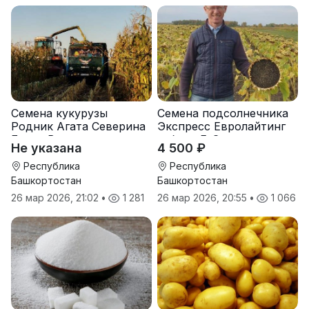
Семена кукурузы
Семена подсолнечника
Родник Агата Северина
Экспресс Евролайтинг
Берта Вилора
гибрид F-G+
Не указана
4 500 ₽
Прохладненский Дарина
Росс Машук Катерина
Республика
Республика
Башкортостан
Башкортостан
26 мар 2026, 21:02
•
1 281
26 мар 2026, 20:55
•
1 066