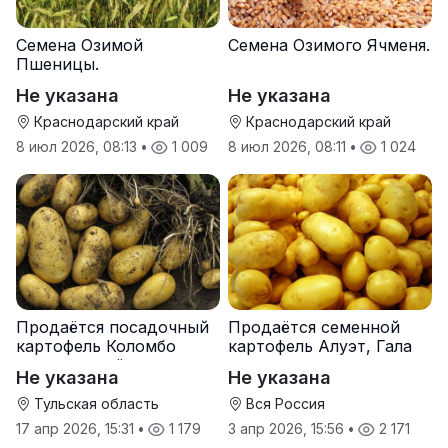
Семена Озимой
Семена Озимого Ячменя.
Пшеницы.
Не указана
Не указана
Краснодарский край
Краснодарский край
8 июл 2026, 08:13
•
1 009
8 июл 2026, 08:11
•
1 024
Продаётся посадочный
Продаётся семенной
картофель Коломбо
картофель Алуэт, Гала
оптом от трёх тонн
оптом от производителя
Не указана
Не указана
Тульская область
Вся Россия
17 апр 2026, 15:31
•
1 179
3 апр 2026, 15:56
•
2 171