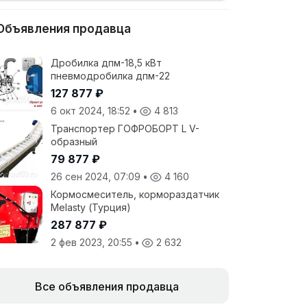
Объявления продавца
Дробилка дпм-18,5 кВт
пневмодробилка дпм-22
127 877 ₽
6 окт 2024, 18:52
•
4 813
Транспортер ГОФРОБОРТ L V-
образный
79 877 ₽
26 сен 2024, 07:09
•
4 160
Кормосмеситель, кормораздатчик
Melasty (Турция)
287 877 ₽
2 фев 2023, 20:55
•
2 632
Все объявления продавца