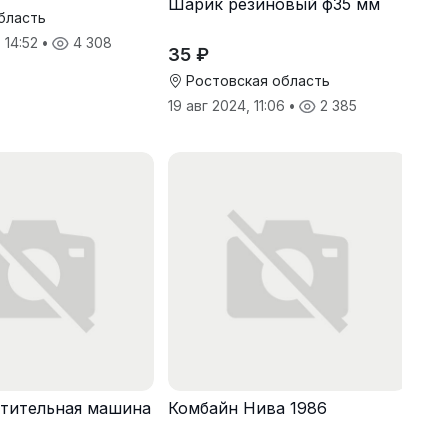
Шарик резиновый ф35 мм
бласть
 14:52
•
4 308
35 ₽
Ростовская область
19 авг 2024, 11:06
•
2 385
тительная машина
Комбайн Нива 1986