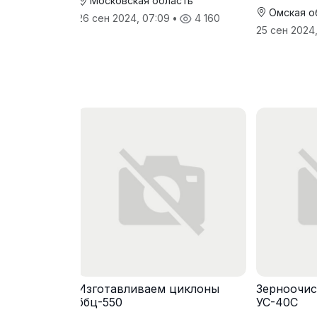
Московская область
Омская о
26 сен 2024, 07:09
•
4 160
25 сен 2024,
Изготавливаем циклоны
Зерноочис
ббц-550
УС-40С