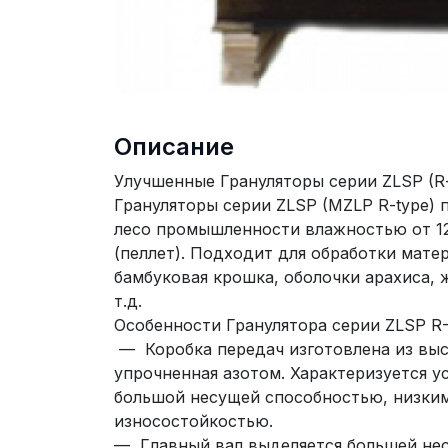
Описание
Улучшенные Грануляторы серии ZLSP (R-
Грануляторы серии ZLSP (MZLP R-type) 
лесо промышленности влажностью от 12
(пеллет). Подходит для обработки матер
бамбуковая крошка, оболочки арахиса, 
т.д.
Особенности Гранулятора серии ZLSP R-
— Коробка передач изготовлена из выс
упрочненная азотом. Характеризуется у
большой несущей способностью, низки
износостойкостью.
— Главный вал выделяется большей нес