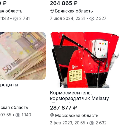
0 ₽
264 865 ₽
ая область
Брянская область
 11:43
•
2 781
7 июл 2024, 23:31
•
2 327
кредиты
Кормосмеситель,
кормораздатчик Melasty
(Турция)
287 877 ₽
ская область
 07:55
•
1 140
Московская область
2 фев 2023, 20:55
•
2 632