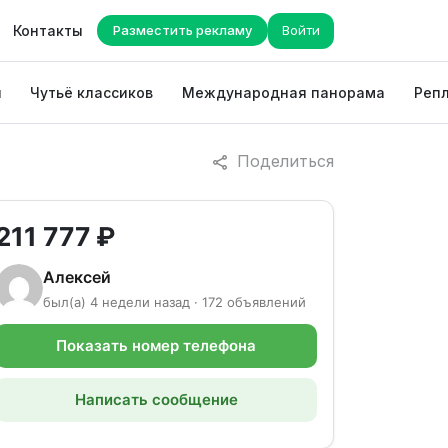
Контакты
Разместить рекламу
Войти
ы
Чутьё классиков
Международная панорама
Репл
Поделиться
211 777 ₽
Алексей
был(а) 4 недели назад · 172 объявлений
Показать номер телефона
Написать сообщение