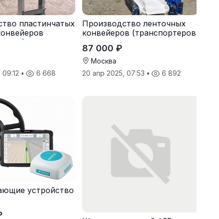
ство пластинчатых
Производство ленточных
конвейеров
конвейеров (транспортеров)
теров) под заказ
под заказ
87 000 ₽
Москва
, 09:12
•
6 668
20 апр 2025, 07:53
•
6 892
ающие устройство
₽