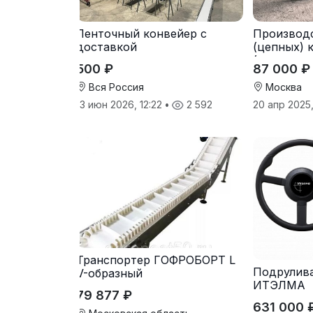
Ленточный конвейер с
Производ
доставкой
(цепных) 
(транспор
500 ₽
87 000 ₽
Вся Россия
Москва
13 июн 2026, 12:22
•
2 592
20 апр 2025
Транспортер ГОФРОБОРТ L
Подрулив
V-образный
ИТЭЛМА
79 877 ₽
631 000 