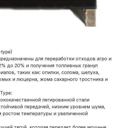
type)
предназначены для переработки отходов агро и
% до 20% и получения топливных гранул
иалов, таких как: опилки, солома, шелуха,
жмых и люцерна, жома сахарного тростника и
Type:
ококачественной легированной стали
стойчивой передачей, низким уровнем шума,
м ростом температуры и увеличенной
ущей тягой, которая передает более мощные