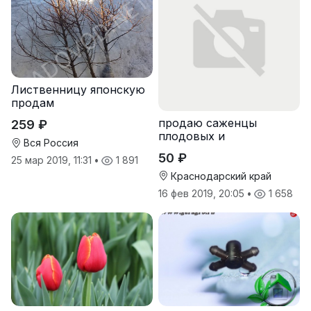
Лиственницу японскую
продам
продаю саженцы
259 ₽
плодовых и
Вся Россия
декоративных садовых
50 ₽
25 мар 2019, 11:31
•
1 891
растений и деревьев
Краснодарский край
16 фев 2019, 20:05
•
1 658