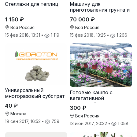
Стеллажи для теплиц
Машину для
приготовления грунта и
заполнения им горшков
1 150 ₽
70 000 ₽
МГТ -1
Вся Россия
Вся Россия
15 фев 2018, 13:31
•
1 119
15 фев 2018, 13:25
•
1 266
Универсальный
Готовые кашпо с
многоразовый субстрат
вегетативной
ампельной петунии
40 ₽
300 ₽
Москва
Вся Россия
19 сен 2017, 16:52
•
759
13 июн 2017, 20:32
•
1 058