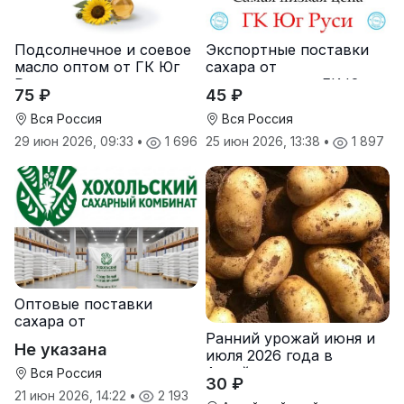
Подсолнечное и соевое
Экспортные поставки
масло оптом от ГК Юг
сахара от
Руси
производителя ГК Юг
75 ₽
45 ₽
Руси
Вся Россия
Вся Россия
29 июн 2026, 09:33
•
1 696
25 июн 2026, 13:38
•
1 897
Оптовые поставки
сахара от
Ранний урожай июня и
производителя
Не указана
июля 2026 года в
Хохольский сахарный
Алтайском крае
комбинат
Вся Россия
30 ₽
21 июн 2026, 14:22
•
2 193