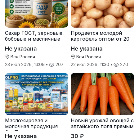
Сахар ГОСТ, зерновые,
Продаётся молодой
бобовые и масличные
картофель оптом от 20
культуры оптом
тонн от производителя
Не указана
Не указана
Вся Россия
Вся Россия
23 июл 2026, 13:09
•
207
22 июл 2026, 11:30
•
270
Масложировая и
Новый урожай овощей с
молочная продукция
алтайского поля прямым
СолПро — экспортные
оптом
Не указана
30 ₽
поставки