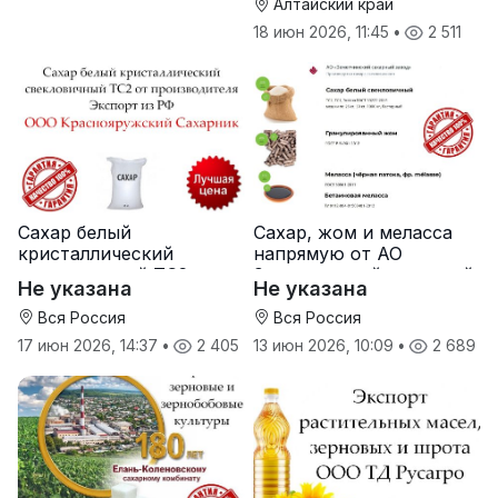
Алтайский край
18 июн 2026, 11:45
•
2 511
Сахар белый
Сахар, жом и меласса
кристаллический
напрямую от АО
свекловичный ТС2 от
Земетчинский сахарный
Не указана
Не указана
производителя
завод
Вся Россия
Вся Россия
17 июн 2026, 14:37
•
2 405
13 июн 2026, 10:09
•
2 689