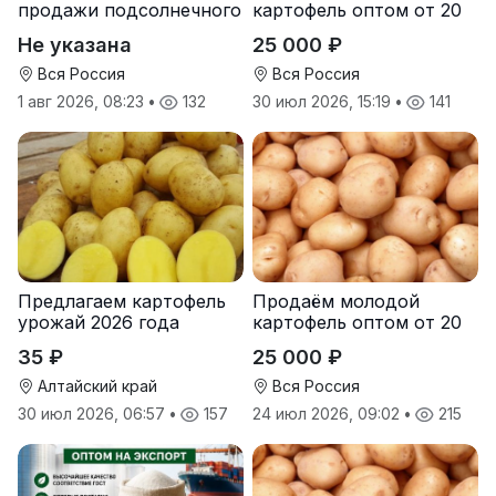
продажи подсолнечного
картофель оптом от 20
масла от завода.
тонн от производителя
Не указана
25 000 ₽
Экспорт
Вся Россия
Вся Россия
1 авг 2026, 08:23
•
132
30 июл 2026, 15:19
•
141
Предлагаем картофель
Продаём молодой
урожай 2026 года
картофель оптом от 20
тонн от производителя
35 ₽
25 000 ₽
Алтайский край
Вся Россия
30 июл 2026, 06:57
•
157
24 июл 2026, 09:02
•
215