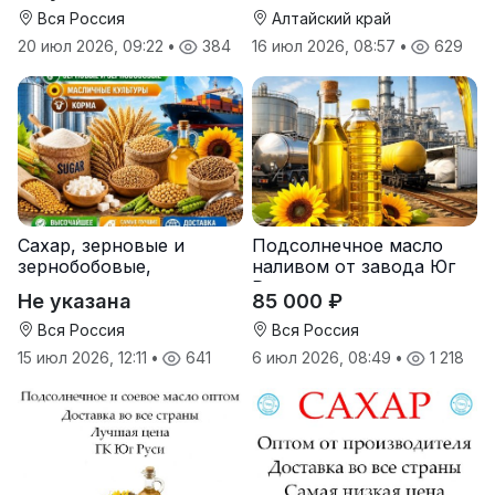
Вся Россия
Алтайский край
20 июл 2026, 09:22
•
384
16 июл 2026, 08:57
•
629
Сахар, зерновые и
Подсолнечное масло
зернобобовые,
наливом от завода Юг
масличные культуры,
Руси
Не указана
85 000 ₽
корма
Вся Россия
Вся Россия
15 июл 2026, 12:11
•
641
6 июл 2026, 08:49
•
1 218