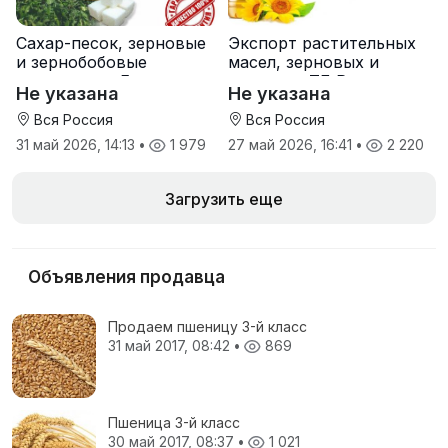
Сахар-песок, зерновые
Экспорт растительных
и зернобобовые
масел, зерновых и
культуры от Елань-
шрота от ТД Русагро
Не указана
Не указана
Коленовский СЗ
Вся Россия
Вся Россия
31 май 2026, 14:13
•
1 979
27 май 2026, 16:41
•
2 220
Загрузить еще
Объявления продавца
Продаем пшеницу 3-й класс
31 май 2017, 08:42
•
869
Пшеница 3-й класс
30 май 2017, 08:37
•
1 021