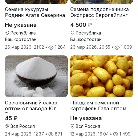
Семена кукурузы
Семена подсолнечника
Родник Агата Северина
Экспресс Евролайтинг
Берта Вилора
гибрид F-G+
Не указана
4 500 ₽
Прохладненский Дарина
Росс Машук Катерина
Республика
Республика
Башкортостан
Башкортостан
26 мар 2026, 21:02
•
1 284
26 мар 2026, 20:55
•
1 069
Свекловичный сахар
Продаём семенной
оптом от завода Юг
картофель Гала оптом
Руси
от производителя
45 ₽
Не указана
Вся Россия
Вся Россия
24 мар 2026, 12:37
•
871
12 мар 2026, 16:04
•
1 499