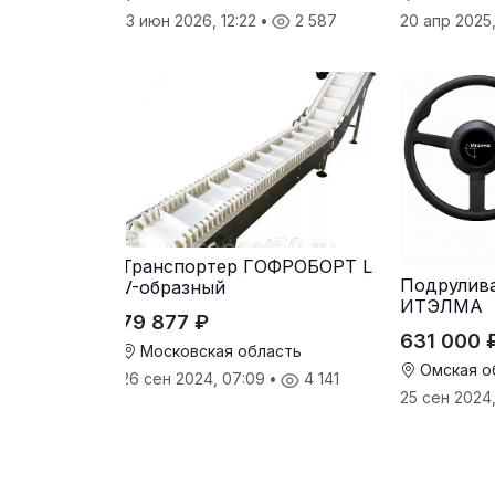
13 июн 2026, 12:22
•
2 587
20 апр 2025
Транспортер ГОФРОБОРТ L
Подрулив
V-образный
ИТЭЛМА
79 877 ₽
631 000 
Московская область
Омская о
26 сен 2024, 07:09
•
4 141
25 сен 2024,