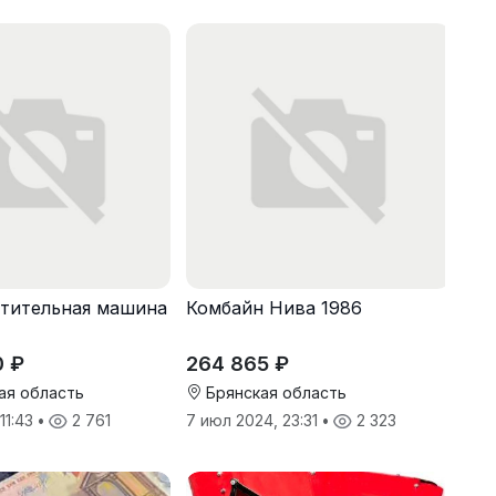
тительная машина
Комбайн Нива 1986
0 ₽
264 865 ₽
ая область
Брянская область
 11:43
•
2 761
7 июл 2024, 23:31
•
2 323