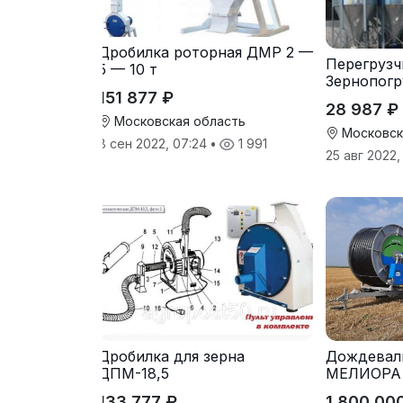
Дробилка роторная ДМР 2 —
Перегрузч
5 — 10 т
Зернопогр
151 877 ₽
28 987 ₽
Московская область
Московск
8 сен 2022, 07:24
•
1 991
25 авг 2022
Дробилка для зерна
Дождевал
ДПМ-18,5
МЕЛИОРА
133 777 ₽
1 800 00