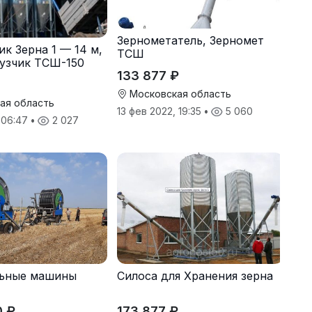
Зернометатель, Зерномет
ик Зерна 1 — 14 м,
ТСШ
узчик ТСШ-150
133 877 ₽
Московская область
ая область
13 фев 2022, 19:35
•
5 060
, 06:47
•
2 027
ьные машины
Силоса для Хранения зерна
0 ₽
173 877 ₽