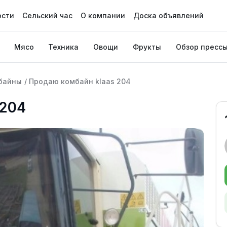
ости
Сельский час
О компании
Доска объявлений
Мясо
Техника
Овощи
Фрукты
Обзор пресс
байны
/
Продаю комбайн klaas 204
 204