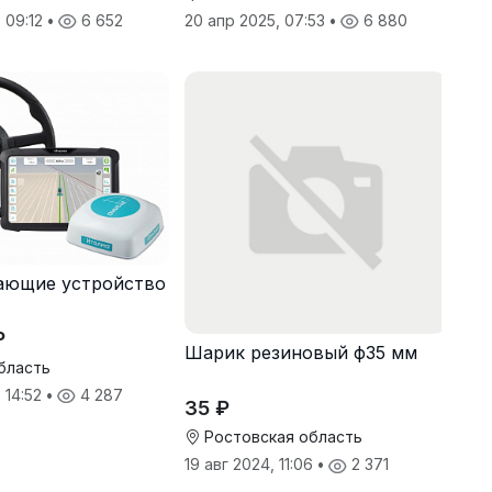
, 09:12
•
6 652
20 апр 2025, 07:53
•
6 880
ающие устройство
₽
Шарик резиновый ф35 мм
бласть
 14:52
•
4 287
35 ₽
Ростовская область
19 авг 2024, 11:06
•
2 371