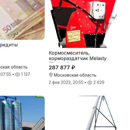
кредиты
Кормосмеситель,
кормораздатчик Melasty
(Турция)
287 877 ₽
ская область
 07:55
•
1 137
Московская область
2 фев 2023, 20:55
•
2 629