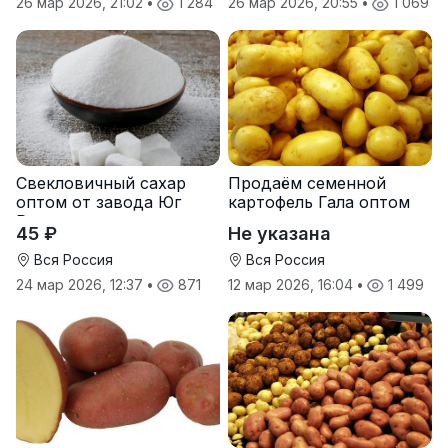
26 мар 2026, 21:02
•
1 284
26 мар 2026, 20:55
•
1 069
Свекловичный сахар
Продаём семенной
оптом от завода Юг
картофель Гала оптом
Руси
от производителя
45 ₽
Не указана
Вся Россия
Вся Россия
24 мар 2026, 12:37
•
871
12 мар 2026, 16:04
•
1 499