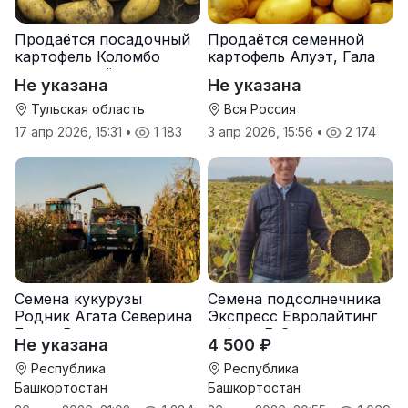
Продаётся посадочный
Продаётся семенной
картофель Коломбо
картофель Алуэт, Гала
оптом от трёх тонн
оптом от производителя
Не указана
Не указана
Тульская область
Вся Россия
17 апр 2026, 15:31
•
1 183
3 апр 2026, 15:56
•
2 174
Семена кукурузы
Семена подсолнечника
Родник Агата Северина
Экспресс Евролайтинг
Берта Вилора
гибрид F-G+
Не указана
4 500 ₽
Прохладненский Дарина
Росс Машук Катерина
Республика
Республика
Башкортостан
Башкортостан