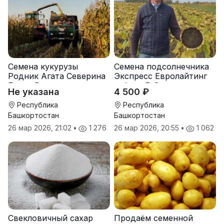
Семена кукурузы
Семена подсолнечника
Родник Агата Северина
Экспресс Евролайтинг
Берта Вилора
гибрид F-G+
Не указана
4 500 ₽
Прохладненский Дарина
Росс Машук Катерина
Республика
Республика
Башкортостан
Башкортостан
26 мар 2026, 21:02
•
1 276
26 мар 2026, 20:55
•
1 062
Свекловичный сахар
Продаём семенной