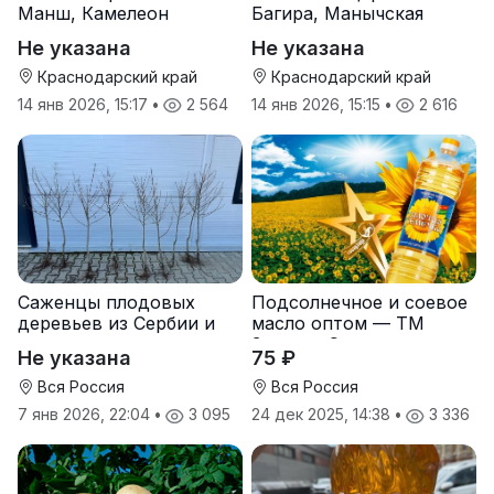
Манш, Камелеон
Багира, Манычская
Не указана
Не указана
Краснодарский край
Краснодарский край
14 янв 2026, 15:17
•
2 564
14 янв 2026, 15:15
•
2 616
Саженцы плодовых
Подсолнечное и соевое
деревьев из Сербии и
масло оптом — ТМ
услуги прививки
Золотая Семечка
Не указана
75 ₽
Вся Россия
Вся Россия
7 янв 2026, 22:04
•
3 095
24 дек 2025, 14:38
•
3 336