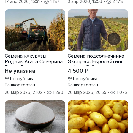
17 апр 2026, 15:31
•
1 187
3 апр 2026, 15:56
•
2 178
Семена кукурузы
Семена подсолнечника
Родник Агата Северина
Экспресс Евролайтинг
Берта Вилора
гибрид F-G+
Не указана
4 500 ₽
Прохладненский Дарина
Росс Машук Катерина
Республика
Республика
Башкортостан
Башкортостан
26 мар 2026, 21:02
•
1 290
26 мар 2026, 20:55
•
1 075