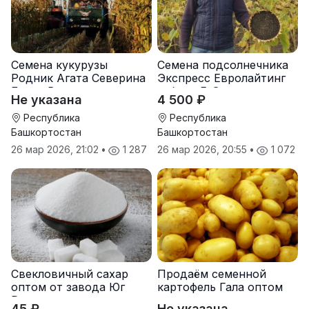
Семена кукурузы
Семена подсолнечника
Родник Агата Северина
Экспресс Евролайтинг
Берта Вилора
гибрид F-G+
Не указана
4 500 ₽
Прохладненский Дарина
Росс Машук Катерина
Республика
Республика
Башкортостан
Башкортостан
26 мар 2026, 21:02
•
1 287
26 мар 2026, 20:55
•
1 072
Свекловичный сахар
Продаём семенной
оптом от завода Юг
картофель Гала оптом
Руси
от производителя
45 ₽
Не указана