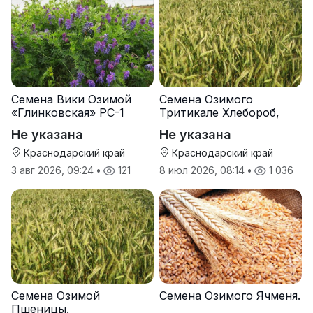
Семена Вики Озимой
Семена Озимого
«Глинковская» РС-1
Тритикале Хлебороб,
Тихон
Не указана
Не указана
Краснодарский край
Краснодарский край
3 авг 2026, 09:24
•
121
8 июл 2026, 08:14
•
1 036
Семена Озимой
Семена Озимого Ячменя.
Пшеницы.