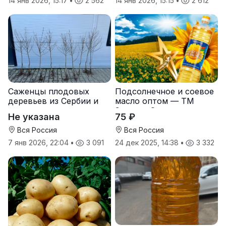
14 янв 2026, 15:17
•
2 562
14 янв 2026, 15:15
•
2 612
Саженцы плодовых
Подсолнечное и соевое
деревьев из Сербии и
масло оптом — ТМ
услуги прививки
Золотая Семечка
Не указана
75 ₽
Вся Россия
Вся Россия
7 янв 2026, 22:04
•
3 091
24 дек 2025, 14:38
•
3 332