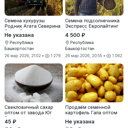
Семена кукурузы
Семена подсолнечника
Родник Агата Северина
Экспресс Евролайтинг
Берта Вилора
гибрид F-G+
Не указана
4 500 ₽
Прохладненский Дарина
Росс Машук Катерина
Республика
Республика
Башкортостан
Башкортостан
26 мар 2026, 21:02
•
1 276
26 мар 2026, 20:55
•
1 062
Свекловичный сахар
Продаём семенной
оптом от завода Юг
картофель Гала оптом
Руси
от производителя
45 ₽
Не указана