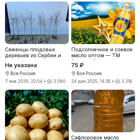
Саженцы плодовых
Подсолнечное и соевое
деревьев из Сербии и
масло оптом — ТМ
услуги прививки
Золотая Семечка
Не указана
75 ₽
Вся Россия
Вся Россия
7 янв 2026, 22:04
•
3 080
24 дек 2025, 14:38
•
3 318
Сафлоровое масло