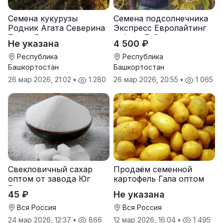
Семена кукурузы
Семена подсолнечника
Родник Агата Северина
Экспресс Евролайтинг
Берта Вилора
гибрид F-G+
Не указана
4 500 ₽
Прохладненский Дарина
Росс Машук Катерина
Республика
Республика
Башкортостан
Башкортостан
26 мар 2026, 21:02
•
1 280
26 мар 2026, 20:55
•
1 065
Свекловичный сахар
Продаём семенной
оптом от завода Юг
картофель Гала оптом
Руси
от производителя
45 ₽
Не указана
Вся Россия
Вся Россия
24 мар 2026, 12:37
•
866
12 мар 2026, 16:04
•
1 495