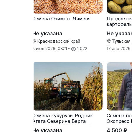
Семена Озимого Ячменя.
Продаётс
картофель
от трёх т
Не указана
Не указа
Краснодарский край
Тульская
8 июл 2026, 08:11
•
1 022
17 апр 2026,
Семена кукурузы Родник
Семена по
Агата Северина Берта
Экспресс 
Вилора Прохладненский
гибрид F-
Не указана
4 500 ₽