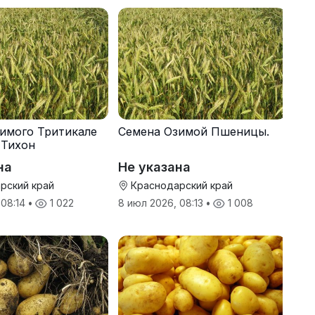
имого Тритикале
Семена Озимой Пшеницы.
 Тихон
на
Не указана
рский край
Краснодарский край
 08:14
•
1 022
8 июл 2026, 08:13
•
1 008