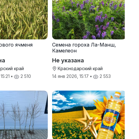
ового ячменя
Семена гороха Ла-Манш,
Камелеон
на
Не указана
рский край
Краснодарский край
 15:21
•
2 510
14 янв 2026, 15:17
•
2 553