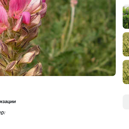
изации
20: