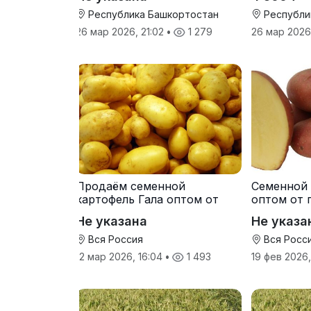
Дарина Росс Машук
Катерина
Республика Башкортостан
Республи
26 мар 2026, 21:02
•
1 279
26 мар 2026
Продаём семенной
Семенной 
картофель Гала оптом от
оптом от 
производителя
Не указана
Не указа
Вся Россия
Вся Росс
12 мар 2026, 16:04
•
1 493
19 фев 2026