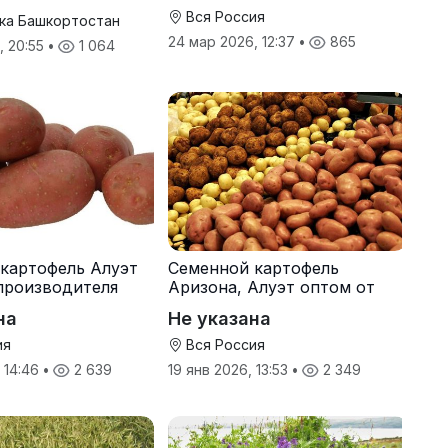
Вся Россия
ка Башкортостан
24 мар 2026, 12:37
•
865
, 20:55
•
1 064
картофель Алуэт
Семенной картофель
производителя
Аризона, Алуэт оптом от
производителя
на
Не указана
ия
Вся Россия
, 14:46
•
2 639
19 янв 2026, 13:53
•
2 349