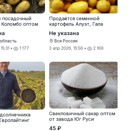
я посадочный
Продаётся семенной
 Коломбо оптом
картофель Алуэт, Гала
онн
оптом от производителя
на
Не указана
 область
Вся Россия
 15:31
•
1 177
3 апр 2026, 15:56
•
2 169
Свекловичный сахар оптом
дсолнечника
от завода Юг Руси
Евролайтинг
G+
45 ₽