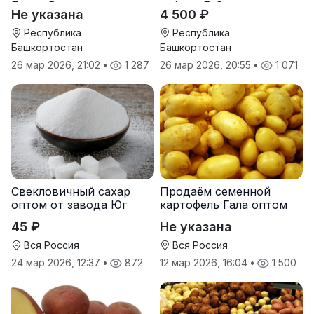
Берта Вилора
гибрид F-G+
Не указана
4 500 ₽
Прохладненский Дарина
Росс Машук Катерина
Республика
Республика
Башкортостан
Башкортостан
26 мар 2026, 21:02
•
1 287
26 мар 2026, 20:55
•
1 071
Свекловичный сахар
Продаём семенной
оптом от завода Юг
картофель Гала оптом
Руси
от производителя
45 ₽
Не указана
Вся Россия
Вся Россия
24 мар 2026, 12:37
•
872
12 мар 2026, 16:04
•
1 500