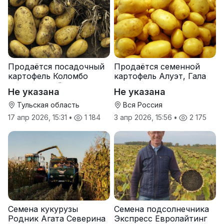
Продаётся посадочный
Продаётся семенной
картофель Коломбо
картофель Алуэт, Гала
оптом от трёх тонн
оптом от производителя
Не указана
Не указана
Тульская область
Вся Россия
17 апр 2026, 15:31
•
1 184
3 апр 2026, 15:56
•
2 175
Семена кукурузы
Семена подсолнечника
Родник Агата Северина
Экспресс Евролайтинг