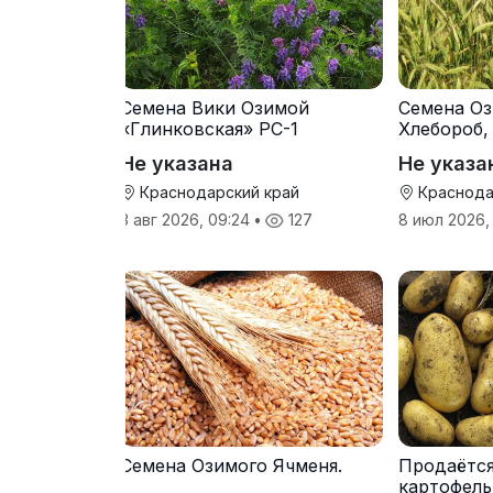
Семена Вики Озимой
Семена Оз
«Глинковская» РС-1
Хлебороб,
Не указана
Не указа
Краснодарский край
Краснода
3 авг 2026, 09:24
•
127
8 июл 2026,
Семена Озимого Ячменя.
Продаётс
картофель