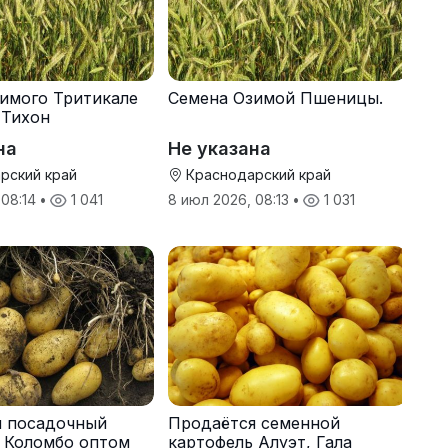
имого Тритикале
Семена Озимой Пшеницы.
 Тихон
на
Не указана
рский край
Краснодарский край
 08:14
•
1 041
8 июл 2026, 08:13
•
1 031
я посадочный
Продаётся семенной
 Коломбо оптом
картофель Алуэт, Гала