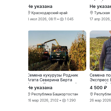
от трёх т
Не указана
Не указа
Краснодарский край
Тульская
8 июл 2026, 08:11
•
1 045
17 апр 2026,
Семена кукурузы Родник
Семена по
Агата Северина Берта
Экспресс 
Вилора Прохладненский
гибрид F-
Не указана
4 500 ₽
Дарина Росс Машук
Катерина
Республика Башкортостан
Республи
26 мар 2026, 21:02
•
1 290
26 мар 2026