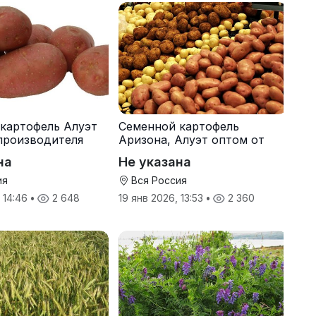
картофель Алуэт
Семенной картофель
производителя
Аризона, Алуэт оптом от
производителя
на
Не указана
ия
Вся Россия
, 14:46
•
2 648
19 янв 2026, 13:53
•
2 360