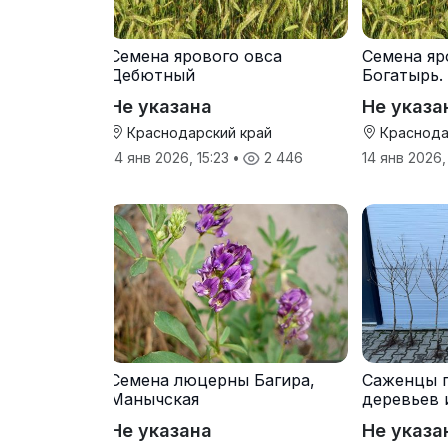
Семена ярового овса
Семена яр
Дебютный
Богатырь.
Не указана
Не указа
Краснодарский край
Краснода
14 янв 2026, 15:23
•
2 446
14 янв 2026,
Семена люцерны Багира,
Саженцы 
Манычская
деревьев 
прививки
Не указана
Не указа