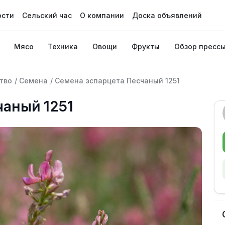
ости
Сельский час
О компании
Доска объявлений
Мясо
Техника
Овощи
Фрукты
Обзор пресс
тво
/
Семена
/
Семена эспарцета Песчаный 1251
чаный 1251