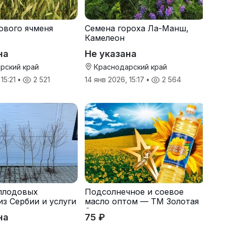
ового ячменя
Семена гороха Ла-Манш,
Камелеон
на
Не указана
рский край
Краснодарский край
 15:21
•
2 521
14 янв 2026, 15:17
•
2 564
плодовых
Подсолнечное и соевое
из Сербии и услуги
масло оптом — ТМ Золотая
Семечка
на
75 ₽