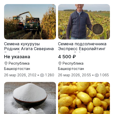
Семена кукурузы
Семена подсолнечника
Родник Агата Северина
Экспресс Евролайтинг
Берта Вилора
гибрид F-G+
Не указана
4 500 ₽
Прохладненский Дарина
Росс Машук Катерина
Республика
Республика
Башкортостан
Башкортостан
26 мар 2026, 21:02
•
1 280
26 мар 2026, 20:55
•
1 065