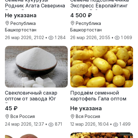
Родник Агата Северина
Экспресс Евролайтинг
Берта Вилора
гибрид F-G+
Не указана
4 500 ₽
Прохладненский Дарина
Росс Машук Катерина
Республика
Республика
Башкортостан
Башкортостан
26 мар 2026, 21:02
•
1 284
26 мар 2026, 20:55
•
1 069
Свекловичный сахар
Продаём семенной
оптом от завода Юг
картофель Гала оптом
Руси
от производителя
45 ₽
Не указана
Вся Россия
Вся Россия
24 мар 2026, 12:37
•
871
12 мар 2026, 16:04
•
1 499