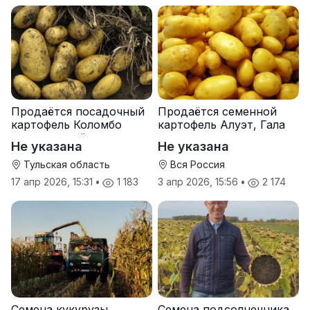
Продаётся посадочный
Продаётся семенной
картофель Коломбо
картофель Алуэт, Гала
оптом от трёх тонн
оптом от производителя
Не указана
Не указана
Тульская область
Вся Россия
17 апр 2026, 15:31
•
1 183
3 апр 2026, 15:56
•
2 174
Семена кукурузы
Семена подсолнечника