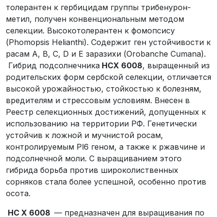
толерантен к гербицидам группы трибенурон-
метил, получен конвенциональным методом
селекции. Высокотолерантен к фомопсису
(Phomopsis Helianthi). Содержит ген устойчивости к
расам А, B, C, D и Е заразихи (Orobanche Cumana).
Гибрид подсолнечника
НСХ 6008
, выращенный из
родительских форм сербской селекции, отличается
высокой урожайностью, стойкостью к болезням,
вредителям и стрессовым условиям. Внесен в
Реестр селекционных достижений, допущенных к
использованию на территории РФ. Генетически
устойчив к ложной и мучнистой росам,
контролируемым Pl6 геном, а также к ржавчине и
подсолнечной моли. С выращиванием этого
гибрида борьба против широколиственных
сорняков стала более успешной, особенно против
осота.
НС Х 6008
— предназначен для выращивания по