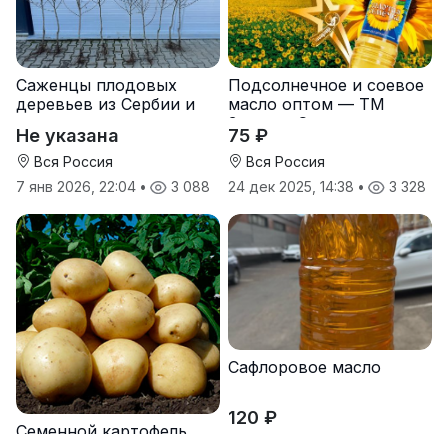
Саженцы плодовых
Подсолнечное и соевое
деревьев из Сербии и
масло оптом — ТМ
услуги прививки
Золотая Семечка
Не указана
75 ₽
Вся Россия
Вся Россия
7 янв 2026, 22:04
•
3 088
24 дек 2025, 14:38
•
3 328
Сафлоровое масло
120 ₽
Семенной картофель
Оренбургская область