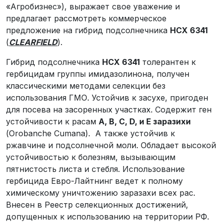
«Агробизнес»), выражает свое уважение и
предлагает рассмотреть коммерческое
предложение на гибрид подсолнечника
НСХ 6341
(
CLEARFIELD
).
Гибрид подсолнечника
НСХ 6341
толерантен к
гербицидам группы имидазолинона, получен
классическими методами селекции без
использования ГМО. Устойчив к засухе, пригоден
для посева на засоренных участках. Содержит ген
устойчивости к расам
А, B, C, D, и Е заразихи
(Orobanche Cumana). А также устойчив к
ржавчине и подсолнечной моли. Обладает высокой
устойчивостью к болезням, вызывающим
пятнистость листа и стебля. Использование
гербицида Евро-Лайтнинг ведет к полному
химическому уничтожению заразахи всех рас.
Внесен в Реестр селекционных достижений,
допущенных к использованию на территории РФ.