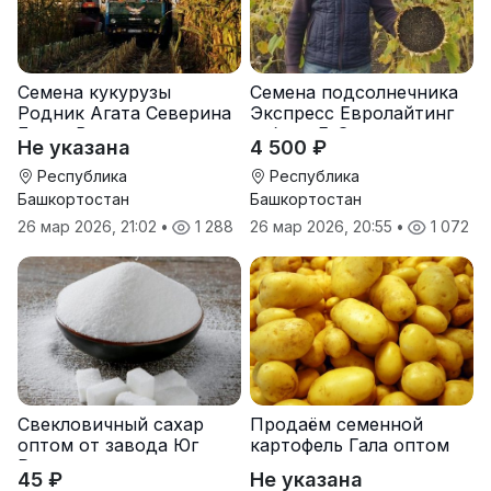
Семена кукурузы
Семена подсолнечника
Родник Агата Северина
Экспресс Евролайтинг
Берта Вилора
гибрид F-G+
Не указана
4 500 ₽
Прохладненский Дарина
Росс Машук Катерина
Республика
Республика
Башкортостан
Башкортостан
26 мар 2026, 21:02
•
1 288
26 мар 2026, 20:55
•
1 072
Свекловичный сахар
Продаём семенной
оптом от завода Юг
картофель Гала оптом
Руси
от производителя
45 ₽
Не указана