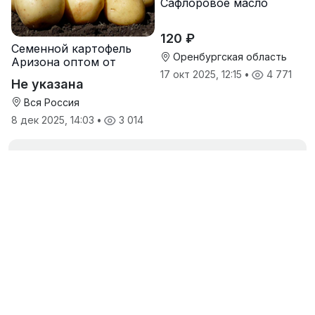
Сафлоровое масло
120 ₽
Семенной картофель
Оренбургская область
Аризона оптом от
производителя
17 окт 2025, 12:15
•
4 771
Не указана
Вся Россия
8 дек 2025, 14:03
•
3 014
Загрузить еще
Объявления продавца
Гибриды подсолнечника САНМАРИН 421 под
EXPRESS (аналог Пионер 25)- 12500 рублей с
НДС
12 500 ₽
6 май 2023, 15:53
•
2 482