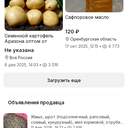
Сафлоровое масло
120 ₽
Семенной картофель
Оренбургская область
Аризона оптом от
производителя
17 окт 2025, 12:15
•
4 773
Не указана
Вся Россия
8 дек 2025, 14:03
•
3 016
Загрузить еще
Объявления продавца
Жмых, шрот (подсолнечный, рапсовый,
соевый, кукурузный), мел кормовой, отруби
пшеничные, жом свекловичный, соя
11 фев 2018, 16:12
•
1 916