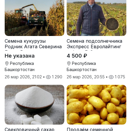
Семена кукурузы
Семена подсолнечника
Родник Агата Северина
Экспресс Евролайтинг
Берта Вилора
гибрид F-G+
Не указана
4 500 ₽
Прохладненский Дарина
Росс Машук Катерина
Республика
Республика
Башкортостан
Башкортостан
26 мар 2026, 21:02
•
1 290
26 мар 2026, 20:55
•
1 075
Свекловичный сахар
Продаём семенной