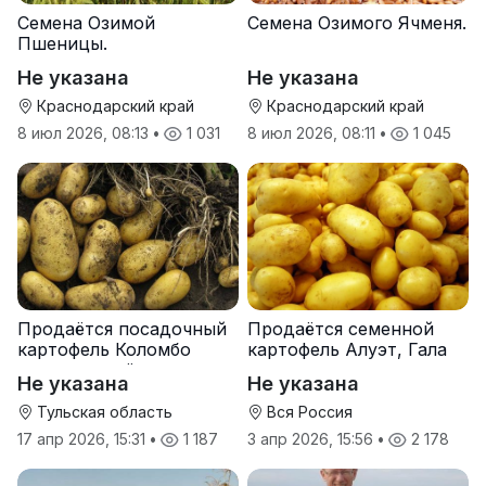
Семена Озимой
Семена Озимого Ячменя.
Пшеницы.
Не указана
Не указана
Краснодарский край
Краснодарский край
8 июл 2026, 08:13
•
1 031
8 июл 2026, 08:11
•
1 045
Продаётся посадочный
Продаётся семенной
картофель Коломбо
картофель Алуэт, Гала
оптом от трёх тонн
оптом от производителя
Не указана
Не указана
Тульская область
Вся Россия
17 апр 2026, 15:31
•
1 187
3 апр 2026, 15:56
•
2 178