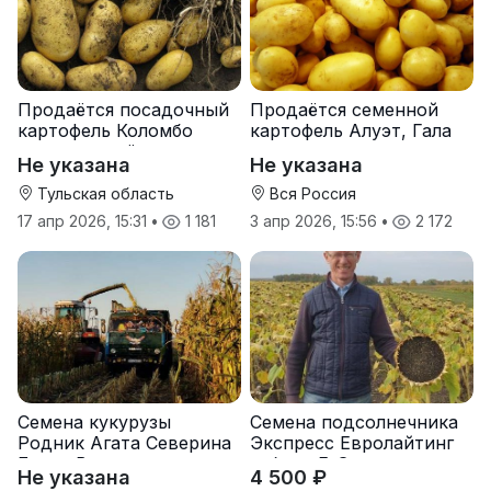
Продаётся посадочный
Продаётся семенной
картофель Коломбо
картофель Алуэт, Гала
оптом от трёх тонн
оптом от производителя
Не указана
Не указана
Тульская область
Вся Россия
17 апр 2026, 15:31
•
1 181
3 апр 2026, 15:56
•
2 172
Семена кукурузы
Семена подсолнечника
Родник Агата Северина
Экспресс Евролайтинг
Берта Вилора
гибрид F-G+
Не указана
4 500 ₽
Прохладненский Дарина