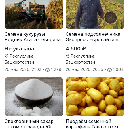
Семена кукурузы
Семена подсолнечника
Родник Агата Северина
Экспресс Евролайтинг
Берта Вилора
гибрид F-G+
Не указана
4 500 ₽
Прохладненский Дарина
Росс Машук Катерина
Республика
Республика
Башкортостан
Башкортостан
26 мар 2026, 21:02
•
1 279
26 мар 2026, 20:55
•
1 064
Свекловичный сахар
Продаём семенной
оптом от завода Юг
картофель Гала оптом