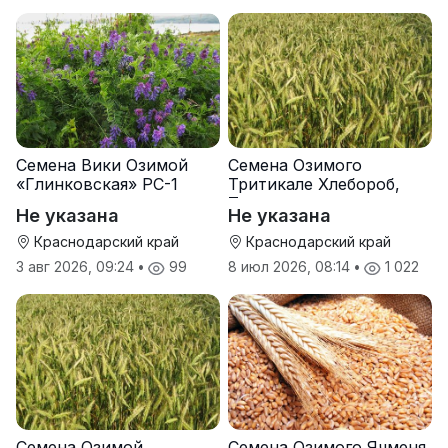
Семена Вики Озимой
Семена Озимого
«Глинковская» РС-1
Тритикале Хлебороб,
Тихон
Не указана
Не указана
Краснодарский край
Краснодарский край
3 авг 2026, 09:24
•
99
8 июл 2026, 08:14
•
1 022
Семена Озимой
Семена Озимого Ячменя.