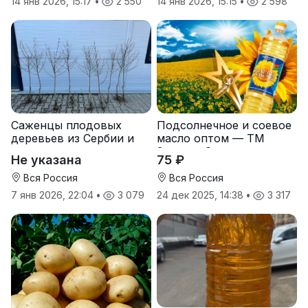
14 янв 2026, 15:17
•
2 550
14 янв 2026, 15:15
•
2 598
Саженцы плодовых
Подсолнечное и соевое
деревьев из Сербии и
масло оптом — ТМ
услуги прививки
Золотая Семечка
Не указана
75 ₽
Вся Россия
Вся Россия
7 янв 2026, 22:04
•
3 079
24 дек 2025, 14:38
•
3 317