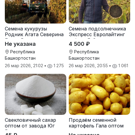
Семена кукурузы
Семена подсолнечника
Родник Агата Северина
Экспресс Евролайтинг
Берта Вилора
гибрид F-G+
Не указана
4 500 ₽
Прохладненский Дарина
Росс Машук Катерина
Республика
Республика
Башкортостан
Башкортостан
26 мар 2026, 21:02
•
1 275
26 мар 2026, 20:55
•
1 061
Свекловичный сахар
Продаём семенной
оптом от завода Юг
картофель Гала оптом
Руси
от производителя