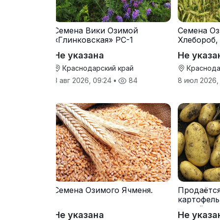
Семена Вики Озимой
Семена Оз
«Глинковская» РС-1
Хлебороб,
Не указана
Не указа
Краснодарский край
Краснода
3 авг 2026, 09:24
•
84
8 июл 2026,
Семена Озимого Ячменя.
Продаётс
картофель
от трёх т
Не указана
Не указа