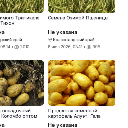
имого Тритикале
Семена Озимой Пшеницы.
 Тихон
на
Не указана
рский край
Краснодарский край
 08:14
•
1 010
8 июл 2026, 08:13
•
998
я посадочный
Продаётся семенной
 Коломбо оптом
картофель Алуэт, Гала
онн
оптом от производителя
на
Не указана