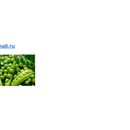
il.ru