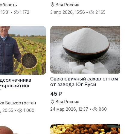
 область
Вся Россия
 15:31
•
1 172
3 апр 2026, 15:56
•
2 165
Свекловичный сахар оптом
дсолнечника
от завода Юг Руси
Евролайтинг
G+
45 ₽
Вся Россия
ка Башкортостан
24 мар 2026, 12:37
•
860
, 20:55
•
1 060