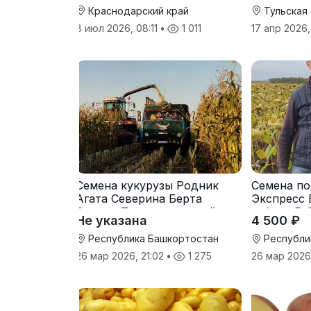
Краснодарский край
Тульская
8 июл 2026, 08:11
•
1 011
17 апр 2026,
Семена кукурузы Родник
Семена по
Агата Северина Берта
Экспресс 
Вилора Прохладненский
гибрид F-
Не указана
4 500 ₽
Дарина Росс Машук
Катерина
Республика Башкортостан
Республи
26 мар 2026, 21:02
•
1 275
26 мар 2026