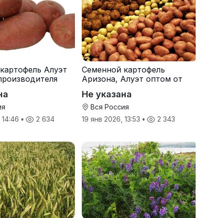
картофель Алуэт
Семенной картофель
производителя
Аризона, Алуэт оптом от
производителя
на
Не указана
ия
Вся Россия
, 14:46
•
2 634
19 янв 2026, 13:53
•
2 343