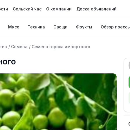
ости
Сельский час
О компании
Доска объявлений
Мясо
Техника
Овощи
Фрукты
Обзор пресс
тво
/
Семена
/
Семена гороха импортного
ного