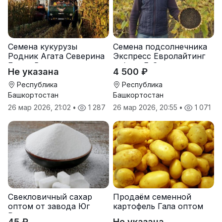
Семена кукурузы
Семена подсолнечника
Родник Агата Северина
Экспресс Евролайтинг
Берта Вилора
гибрид F-G+
Не указана
4 500 ₽
Прохладненский Дарина
Росс Машук Катерина
Республика
Республика
Башкортостан
Башкортостан
26 мар 2026, 21:02
•
1 287
26 мар 2026, 20:55
•
1 071
Свекловичный сахар
Продаём семенной
оптом от завода Юг
картофель Гала оптом
Руси
от производителя
45 ₽
Не указана