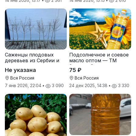
14 янв 2026, 15:17
•
2 561
14 янв 2026, 15:15
•
2 610
Саженцы плодовых
Подсолнечное и соевое
деревьев из Сербии и
масло оптом — ТМ
услуги прививки
Золотая Семечка
Не указана
75 ₽
Вся Россия
Вся Россия
7 янв 2026, 22:04
•
3 090
24 дек 2025, 14:38
•
3 330