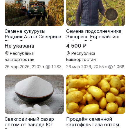
Семена кукурузы
Семена подсолнечника
Родник Агата Северина
Экспресс Евролайтинг
Берта Вилора
гибрид F-G+
Не указана
4 500 ₽
Прохладненский Дарина
Росс Машук Катерина
Республика
Республика
Башкортостан
Башкортостан
26 мар 2026, 21:02
•
1 283
26 мар 2026, 20:55
•
1 068
Свекловичный сахар
Продаём семенной
оптом от завода Юг
картофель Гала оптом
Руси
от производителя