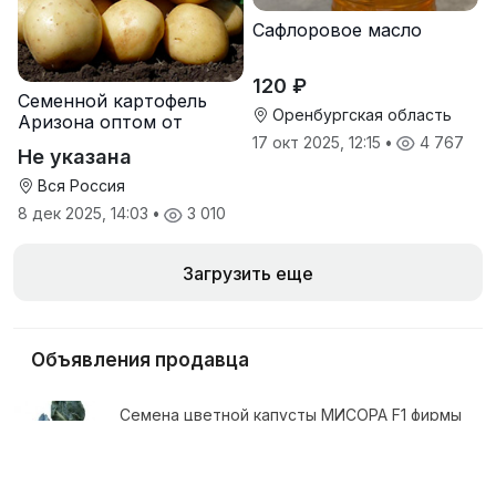
Сафлоровое масло
120 ₽
Семенной картофель
Оренбургская область
Аризона оптом от
производителя
17 окт 2025, 12:15
•
4 767
Не указана
Вся Россия
8 дек 2025, 14:03
•
3 010
Загрузить еще
Объявления продавца
Семена цветной капусты МИСОРА F1 фирмы
Китано
1 ₽
5 янв 2017, 15:57
•
1 448