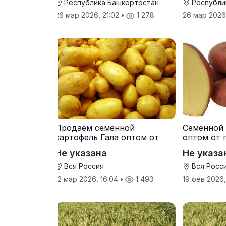
Катерина
Республика Башкортостан
Республи
26 мар 2026, 21:02
•
1 278
26 мар 2026
Продаём семенной
Семенной 
картофель Гала оптом от
оптом от 
производителя
Не указана
Не указа
Вся Россия
Вся Росс
12 мар 2026, 16:04
•
1 493
19 фев 2026