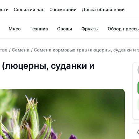
ости
Сельский час
О компании
Доска объявлений
Мясо
Техника
Овощи
Фрукты
Обзор пресс
тво
/
Семена
/
Семена кормовых трав (люцерны, суданки и 
 (люцерны, суданки и