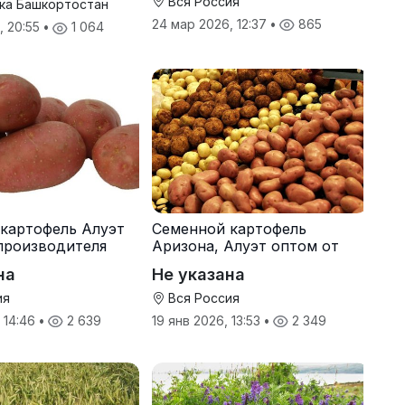
Вся Россия
ка Башкортостан
24 мар 2026, 12:37
•
865
, 20:55
•
1 064
картофель Алуэт
Семенной картофель
производителя
Аризона, Алуэт оптом от
производителя
на
Не указана
ия
Вся Россия
, 14:46
•
2 639
19 янв 2026, 13:53
•
2 349