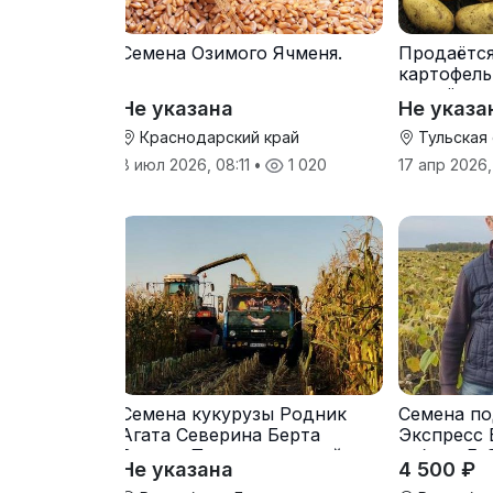
Семена Озимого Ячменя.
Продаётс
картофель
от трёх т
Не указана
Не указа
Краснодарский край
Тульская
8 июл 2026, 08:11
•
1 020
17 апр 2026,
Семена кукурузы Родник
Семена по
Агата Северина Берта
Экспресс 
Вилора Прохладненский
гибрид F-
Не указана
4 500 ₽
Дарина Росс Машук