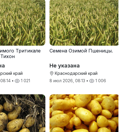
имого Тритикале
Семена Озимой Пшеницы.
 Тихон
на
Не указана
рский край
Краснодарский край
 08:14
•
1 021
8 июл 2026, 08:13
•
1 006