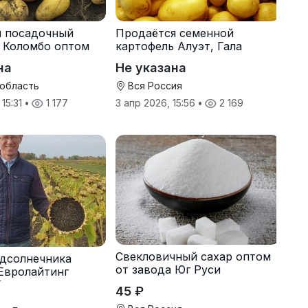
я посадочный
Продаётся семенной
 Коломбо оптом
картофель Алуэт, Гала
онн
оптом от производителя
на
Не указана
 область
Вся Россия
 15:31
•
1 177
3 апр 2026, 15:56
•
2 169
Свекловичный сахар оптом
дсолнечника
от завода Юг Руси
Евролайтинг
G+
45 ₽