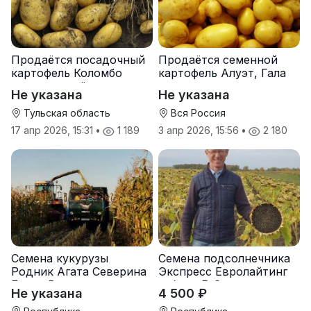
Продаётся посадочный
Продаётся семенной
картофель Коломбо
картофель Алуэт, Гала
оптом от трёх тонн
оптом от производителя
Не указана
Не указана
Тульская область
Вся Россия
17 апр 2026, 15:31
•
1 189
3 апр 2026, 15:56
•
2 180
Семена кукурузы
Семена подсолнечника
Родник Агата Северина
Экспресс Евролайтинг
Берта Вилора
гибрид F-G+
Не указана
4 500 ₽
Прохладненский Дарина
Росс Машук Катерина