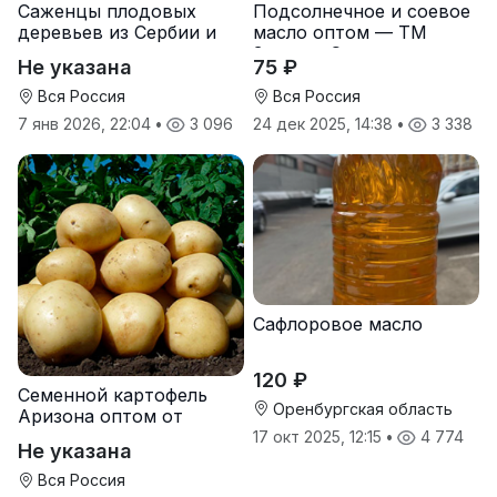
Саженцы плодовых
Подсолнечное и соевое
деревьев из Сербии и
масло оптом — ТМ
услуги прививки
Золотая Семечка
Не указана
75 ₽
Вся Россия
Вся Россия
7 янв 2026, 22:04
•
3 096
24 дек 2025, 14:38
•
3 338
Сафлоровое масло
120 ₽
Семенной картофель
Оренбургская область
Аризона оптом от
производителя
17 окт 2025, 12:15
•
4 774
Не указана
Вся Россия