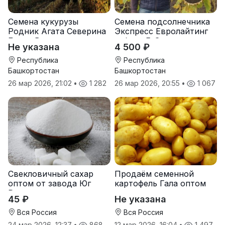
Семена кукурузы
Семена подсолнечника
Родник Агата Северина
Экспресс Евролайтинг
Берта Вилора
гибрид F-G+
Не указана
4 500 ₽
Прохладненский Дарина
Росс Машук Катерина
Республика
Республика
Башкортостан
Башкортостан
26 мар 2026, 21:02
•
1 282
26 мар 2026, 20:55
•
1 067
Свекловичный сахар
Продаём семенной
оптом от завода Юг
картофель Гала оптом
Руси
от производителя
45 ₽
Не указана
Вся Россия
Вся Россия
24 мар 2026, 12:37
•
868
12 мар 2026, 16:04
•
1 497