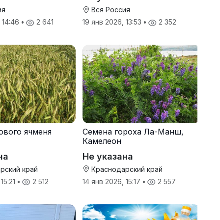
ия
Вся Россия
, 14:46
•
2 641
19 янв 2026, 13:53
•
2 352
ового ячменя
Семена гороха Ла-Манш,
Камелеон
на
Не указана
рский край
Краснодарский край
 15:21
•
2 512
14 янв 2026, 15:17
•
2 557