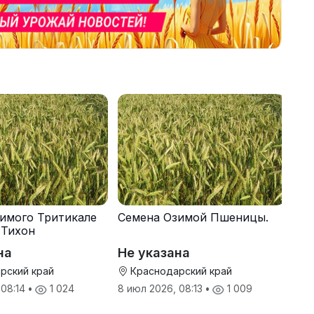
имого Тритикале
Семена Озимой Пшеницы.
 Тихон
на
Не указана
рский край
Краснодарский край
 08:14
•
1 024
8 июл 2026, 08:13
•
1 009