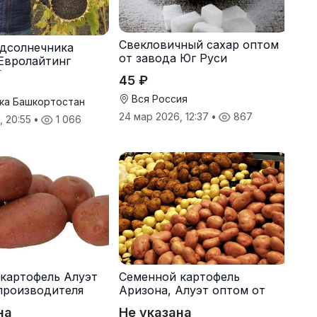
Свекловичный сахар оптом
дсолнечника
от завода Юг Руси
Евролайтинг
G+
45 ₽
Вся Россия
ка Башкортостан
24 мар 2026, 12:37
•
867
, 20:55
•
1 066
картофель Алуэт
Семенной картофель
производителя
Аризона, Алуэт оптом от
производителя
на
Не указана