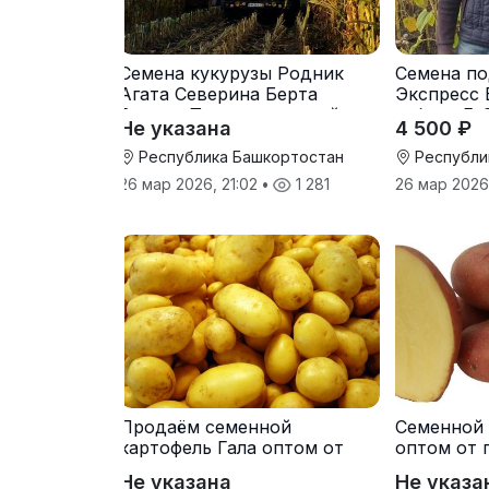
Семена кукурузы Родник
Семена по
Агата Северина Берта
Экспресс 
Вилора Прохладненский
гибрид F-
Не указана
4 500 ₽
Дарина Росс Машук
Катерина
Республика Башкортостан
Республи
26 мар 2026, 21:02
•
1 281
26 мар 2026
Продаём семенной
Семенной 
картофель Гала оптом от
оптом от 
производителя
Не указана
Не указа