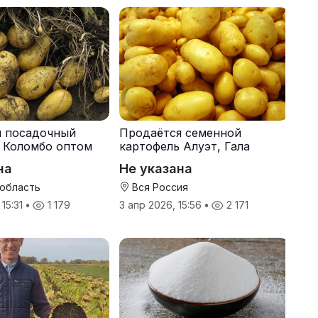
я посадочный
Продаётся семенной
 Коломбо оптом
картофель Алуэт, Гала
онн
оптом от производителя
на
Не указана
 область
Вся Россия
 15:31
•
1 179
3 апр 2026, 15:56
•
2 171