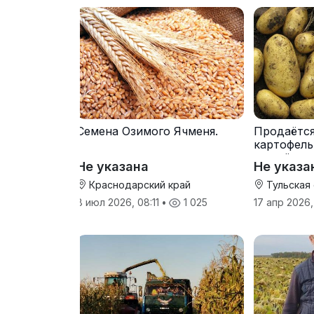
Семена Озимого Ячменя.
Продаётс
картофель
от трёх т
Не указана
Не указа
Краснодарский край
Тульская
8 июл 2026, 08:11
•
1 025
17 апр 2026,