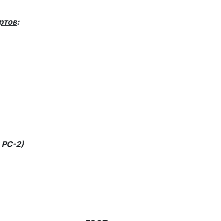
ртов
:
 РС-2)