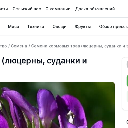
ости
Сельский час
О компании
Доска объявлений
Мясо
Техника
Овощи
Фрукты
Обзор пресс
тво
/
Семена
/
Семена кормовых трав (люцерны, суданки и 
 (люцерны, суданки и