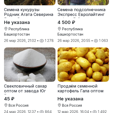
Семена кукурузы
Семена подсолнечника
Родник Агата Северина
Экспресс Евролайтинг
Берта Вилора
гибрид F-G+
Не указана
4 500 ₽
Прохладненский Дарина
Росс Машук Катерина
Республика
Республика
Башкортостан
Башкортостан
26 мар 2026, 21:02
•
1 278
26 мар 2026, 20:55
•
1 063
Свекловичный сахар
Продаём семенной
оптом от завода Юг
картофель Гала оптом
Руси
от производителя
45 ₽
Не указана
Вся Россия
Вся Россия
24 мар 2026, 12:37
•
864
12 мар 2026, 16:04
•
1 492