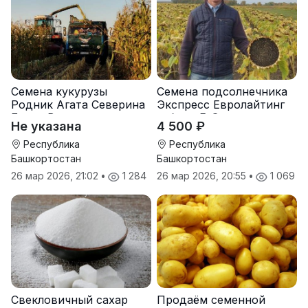
Семена кукурузы
Семена подсолнечника
Родник Агата Северина
Экспресс Евролайтинг
Берта Вилора
гибрид F-G+
Не указана
4 500 ₽
Прохладненский Дарина
Росс Машук Катерина
Республика
Республика
Башкортостан
Башкортостан
26 мар 2026, 21:02
•
1 284
26 мар 2026, 20:55
•
1 069
Свекловичный сахар
Продаём семенной