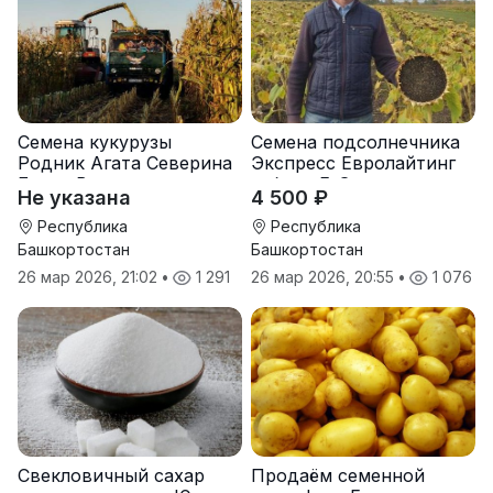
Семена кукурузы
Семена подсолнечника
Родник Агата Северина
Экспресс Евролайтинг
Берта Вилора
гибрид F-G+
Не указана
4 500 ₽
Прохладненский Дарина
Росс Машук Катерина
Республика
Республика
Башкортостан
Башкортостан
26 мар 2026, 21:02
•
1 291
26 мар 2026, 20:55
•
1 076
Свекловичный сахар
Продаём семенной