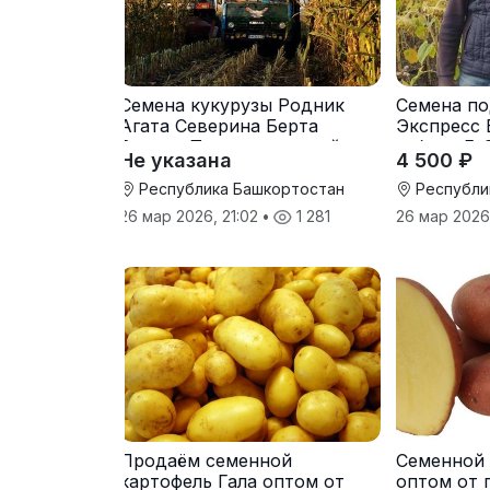
Семена кукурузы Родник
Семена по
Агата Северина Берта
Экспресс 
Вилора Прохладненский
гибрид F-
Не указана
4 500 ₽
Дарина Росс Машук
Катерина
Республика Башкортостан
Республи
26 мар 2026, 21:02
•
1 281
26 мар 2026
Продаём семенной
Семенной 
картофель Гала оптом от
оптом от 