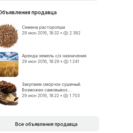
Объявления продавца
Семена расторопши
29 июн 2016, 18:32
•
2 382
Аренда земель с/х назначения
29 июн 2016, 18:29
•
1 241
Закупаем сморчок сушеный.
Возможен самовывоз.
Предложения отправлять на
29 июн 2016, 18:22
•
1 703
электронную почту.
Все объявления продавца