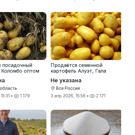
я посадочный
Продаётся семенной
 Коломбо оптом
картофель Алуэт, Гала
онн
оптом от производителя
на
Не указана
 область
Вся Россия
 15:31
•
1 179
3 апр 2026, 15:56
•
2 171