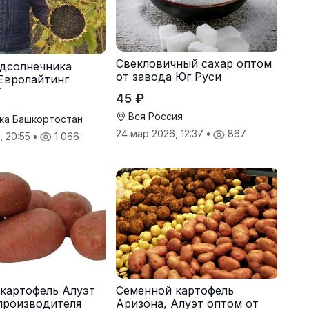
Свекловичный сахар оптом
дсолнечника
от завода Юг Руси
Евролайтинг
G+
45 ₽
Вся Россия
ка Башкортостан
24 мар 2026, 12:37
•
867
, 20:55
•
1 066
картофель Алуэт
Семенной картофель
производителя
Аризона, Алуэт оптом от