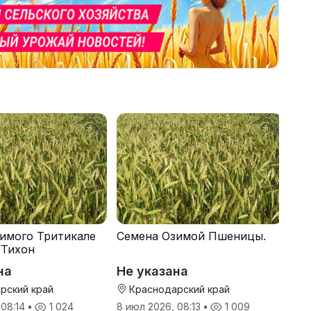
имого Тритикале
Семена Озимой Пшеницы.
 Тихон
на
Не указана
рский край
Краснодарский край
 08:14
•
1 024
8 июл 2026, 08:13
•
1 009