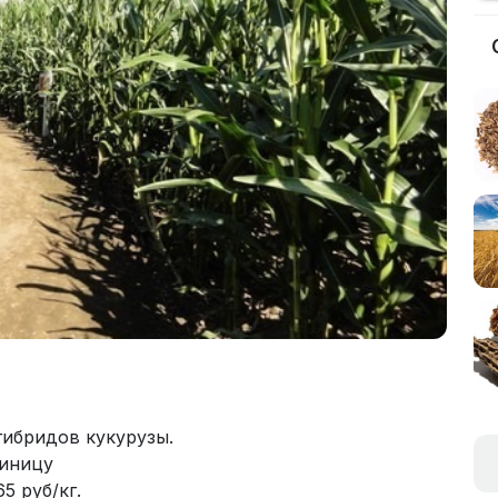
ибридов кукурузы.
диницу
5 руб/кг.