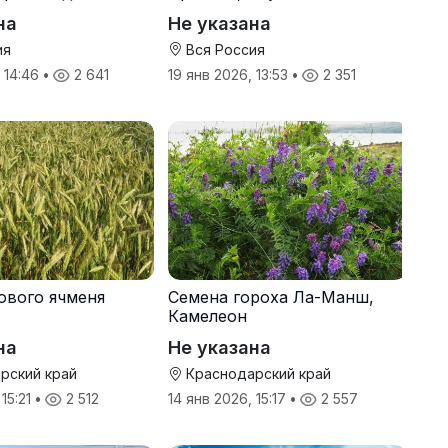
производителя
на
Не указана
ия
Вся Россия
, 14:46
•
2 641
19 янв 2026, 13:53
•
2 351
ового ячменя
Семена гороха Ла-Манш,
Камелеон
на
Не указана
рский край
Краснодарский край
 15:21
•
2 512
14 янв 2026, 15:17
•
2 557