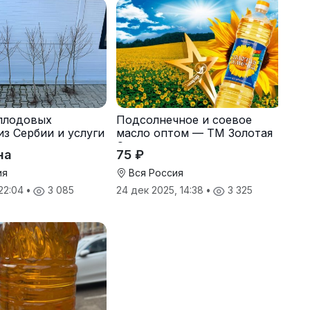
плодовых
Подсолнечное и соевое
из Сербии и услуги
масло оптом — ТМ Золотая
Семечка
на
75 ₽
ия
Вся Россия
 22:04
•
3 085
24 дек 2025, 14:38
•
3 325