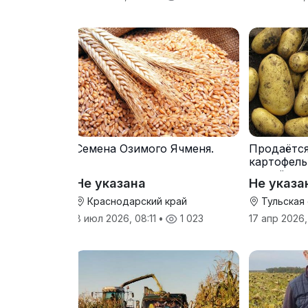
Семена Озимого Ячменя.
Продаётс
картофель
от трёх т
Не указана
Не указа
Краснодарский край
Тульская
8 июл 2026, 08:11
•
1 023
17 апр 2026,