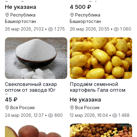
Берта Вилора
гибрид F-G+
Не указана
4 500 ₽
Прохладненский Дарина
Росс Машук Катерина
Республика
Республика
Башкортостан
Башкортостан
26 мар 2026, 21:02
•
1 275
26 мар 2026, 20:55
•
1 060
Свекловичный сахар
Продаём семенной
оптом от завода Юг
картофель Гала оптом
Руси
от производителя
45 ₽
Не указана
Вся Россия
Вся Россия
24 мар 2026, 12:37
•
860
12 мар 2026, 16:04
•
1 488