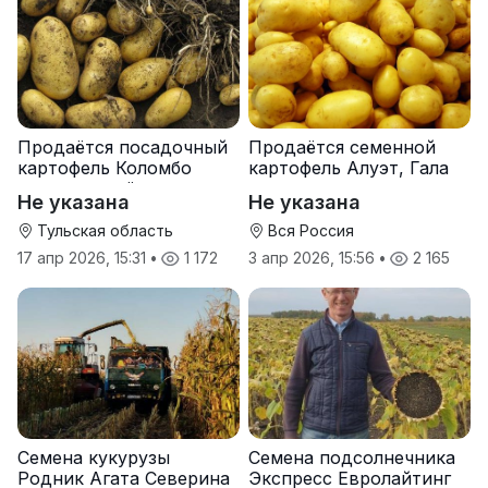
Продаётся посадочный
Продаётся семенной
картофель Коломбо
картофель Алуэт, Гала
оптом от трёх тонн
оптом от производителя
Не указана
Не указана
Тульская область
Вся Россия
17 апр 2026, 15:31
•
1 172
3 апр 2026, 15:56
•
2 165
Семена кукурузы
Семена подсолнечника
Родник Агата Северина
Экспресс Евролайтинг