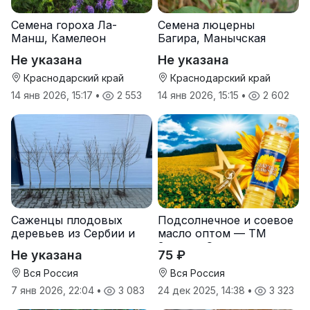
Семена гороха Ла-
Семена люцерны
Манш, Камелеон
Багира, Манычская
Не указана
Не указана
Краснодарский край
Краснодарский край
14 янв 2026, 15:17
•
2 553
14 янв 2026, 15:15
•
2 602
Саженцы плодовых
Подсолнечное и соевое
деревьев из Сербии и
масло оптом — ТМ
услуги прививки
Золотая Семечка
Не указана
75 ₽
Вся Россия
Вся Россия
7 янв 2026, 22:04
•
3 083
24 дек 2025, 14:38
•
3 323