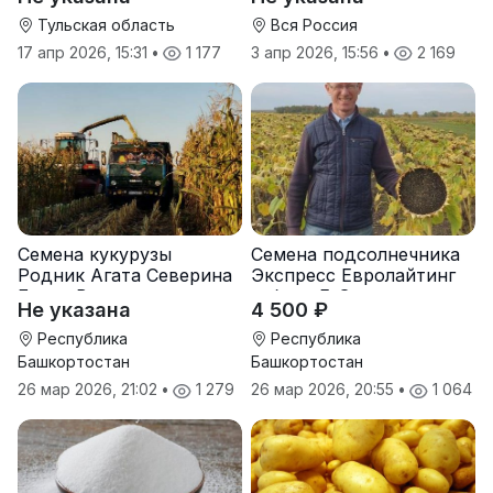
Тульская область
Вся Россия
17 апр 2026, 15:31
•
1 177
3 апр 2026, 15:56
•
2 169
Семена кукурузы
Семена подсолнечника
Родник Агата Северина
Экспресс Евролайтинг
Берта Вилора
гибрид F-G+
Не указана
4 500 ₽
Прохладненский Дарина
Росс Машук Катерина
Республика
Республика
Башкортостан
Башкортостан
26 мар 2026, 21:02
•
1 279
26 мар 2026, 20:55
•
1 064