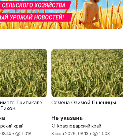
имого Тритикале
Семена Озимой Пшеницы.
 Тихон
на
Не указана
рский край
Краснодарский край
 08:14
•
1 018
8 июл 2026, 08:13
•
1 003