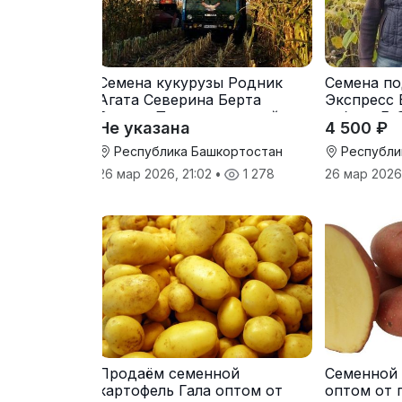
Семена кукурузы Родник
Семена по
Агата Северина Берта
Экспресс 
Вилора Прохладненский
гибрид F-
Не указана
4 500 ₽
Дарина Росс Машук
Катерина
Республика Башкортостан
Республи
26 мар 2026, 21:02
•
1 278
26 мар 2026
Продаём семенной
Семенной 
картофель Гала оптом от
оптом от 