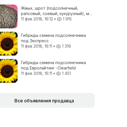
Жмых, шрот (подсолнечный,
рапсовый, соевый, кукурузный), мел
кормовой, отруби пшеничные, жом
11 фев 2018, 16:12
•
1 915
свекловичный, соя полножирная,
ЗЦМ, Пеллеты топливные
Гибриды семена подсолнечника
под Экспресс
11 фев 2018, 16:11
•
1 319
Гибриды семена подсолнечника
под Евролайтинг -Сlearfield
11 фев 2018, 16:11
•
1 451
Все объявления продавца