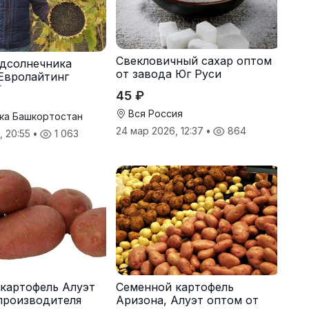
Свекловичный сахар оптом
дсолнечника
от завода Юг Руси
Евролайтинг
G+
45 ₽
Вся Россия
ка Башкортостан
24 мар 2026, 12:37
•
864
, 20:55
•
1 063
картофель Алуэт
Семенной картофель
производителя
Аризона, Алуэт оптом от