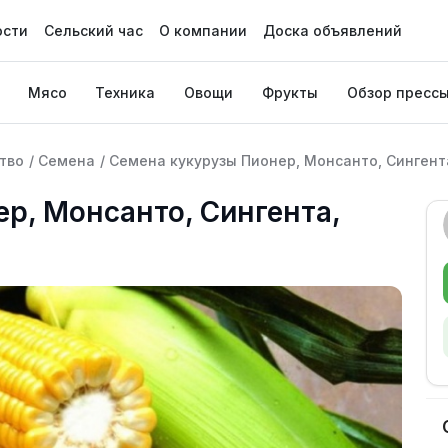
ости
Сельский час
О компании
Доска объявлений
Мясо
Техника
Овощи
Фрукты
Обзор пресс
тво
/
Семена
/
Семена кукурузы Пионер, Монсанто, Сингент
р, Монсанто, Сингента,