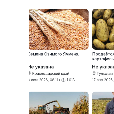
Семена Озимого Ячменя.
Продаётс
картофель
от трёх т
Не указана
Не указа
Краснодарский край
Тульская
8 июл 2026, 08:11
•
1 018
17 апр 2026,