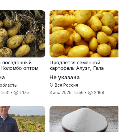
я посадочный
Продаётся семенной
 Коломбо оптом
картофель Алуэт, Гала
онн
оптом от производителя
на
Не указана
 область
Вся Россия
 15:31
•
1 175
3 апр 2026, 15:56
•
2 168