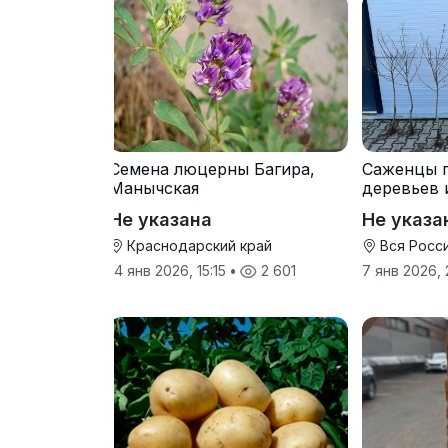
Семена люцерны Багира,
Саженцы 
Манычская
деревьев 
прививки
Не указана
Не указа
Краснодарский край
Вся Росс
14 янв 2026, 15:15
•
2 601
7 янв 2026,