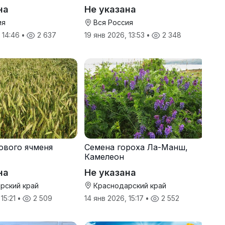
производителя
на
Не указана
ия
Вся Россия
, 14:46
•
2 637
19 янв 2026, 13:53
•
2 348
ового ячменя
Семена гороха Ла-Манш,
Камелеон
на
Не указана
рский край
Краснодарский край
 15:21
•
2 509
14 янв 2026, 15:17
•
2 552