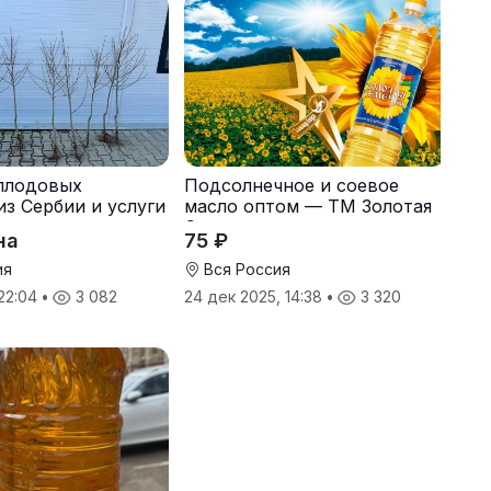
плодовых
Подсолнечное и соевое
из Сербии и услуги
масло оптом — ТМ Золотая
Семечка
на
75 ₽
ия
Вся Россия
 22:04
•
3 082
24 дек 2025, 14:38
•
3 320