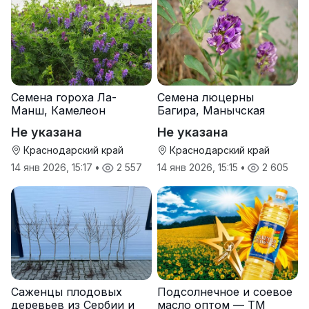
Семена гороха Ла-
Семена люцерны
Манш, Камелеон
Багира, Манычская
Не указана
Не указана
Краснодарский край
Краснодарский край
14 янв 2026, 15:17
•
2 557
14 янв 2026, 15:15
•
2 605
Саженцы плодовых
Подсолнечное и соевое
деревьев из Сербии и
масло оптом — ТМ