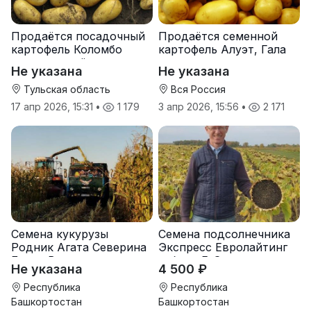
Продаётся посадочный
Продаётся семенной
картофель Коломбо
картофель Алуэт, Гала
оптом от трёх тонн
оптом от производителя
Не указана
Не указана
Тульская область
Вся Россия
17 апр 2026, 15:31
•
1 179
3 апр 2026, 15:56
•
2 171
Семена кукурузы
Семена подсолнечника
Родник Агата Северина
Экспресс Евролайтинг
Берта Вилора
гибрид F-G+
Не указана
4 500 ₽
Прохладненский Дарина
Росс Машук Катерина
Республика
Республика
Башкортостан
Башкортостан