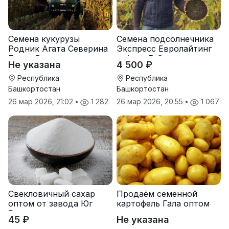
Семена кукурузы
Семена подсолнечника
Родник Агата Северина
Экспресс Евролайтинг
Берта Вилора
гибрид F-G+
Не указана
4 500 ₽
Прохладненский Дарина
Росс Машук Катерина
Республика
Республика
Башкортостан
Башкортостан
26 мар 2026, 21:02
•
1 282
26 мар 2026, 20:55
•
1 067
Свекловичный сахар
Продаём семенной
оптом от завода Юг
картофель Гала оптом
Руси
от производителя
45 ₽
Не указана