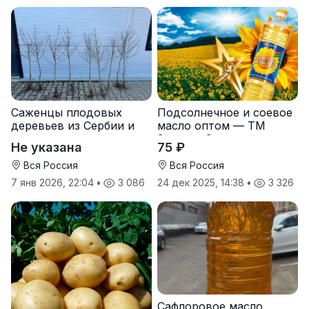
Саженцы плодовых
Подсолнечное и соевое
деревьев из Сербии и
масло оптом — ТМ
услуги прививки
Золотая Семечка
Не указана
75 ₽
Вся Россия
Вся Россия
7 янв 2026, 22:04
•
3 086
24 дек 2025, 14:38
•
3 326
Сафлоровое масло