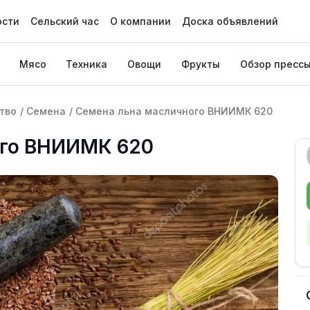
ости
Сельский час
О компании
Доска объявлений
Мясо
Техника
Овощи
Фрукты
Обзор пресс
тво
/
Семена
/
Семена льна масличного ВНИИМК 620
ого ВНИИМК 620