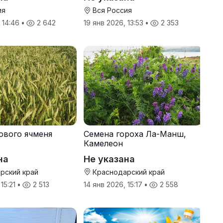
ия
Вся Россия
, 14:46
•
2 642
19 янв 2026, 13:53
•
2 353
ового ячменя
Семена гороха Ла-Манш,
Камелеон
на
Не указана
рский край
Краснодарский край
 15:21
•
2 513
14 янв 2026, 15:17
•
2 558