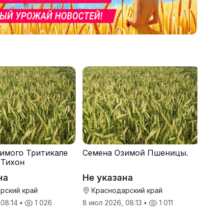
имого Тритикале
Семена Озимой Пшеницы.
 Тихон
на
Не указана
рский край
Краснодарский край
 08:14
•
1 026
8 июл 2026, 08:13
•
1 011