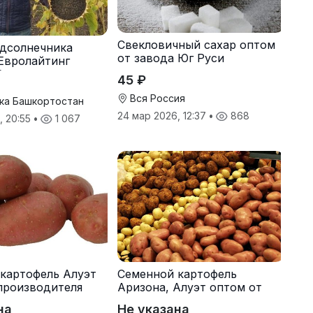
Свекловичный сахар оптом
дсолнечника
от завода Юг Руси
Евролайтинг
G+
45 ₽
Вся Россия
ка Башкортостан
24 мар 2026, 12:37
•
868
, 20:55
•
1 067
картофель Алуэт
Семенной картофель
производителя
Аризона, Алуэт оптом от
производителя
на
Не указана