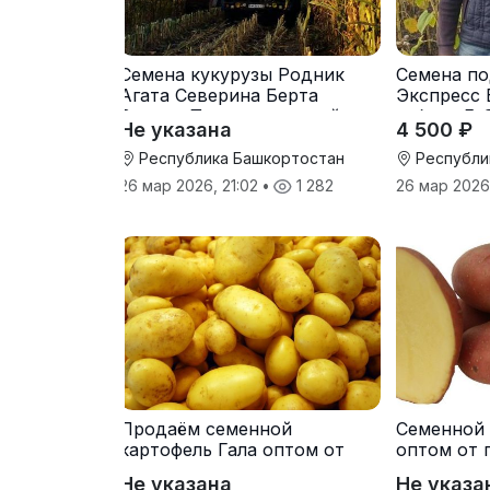
Семена кукурузы Родник
Семена по
Агата Северина Берта
Экспресс 
Вилора Прохладненский
гибрид F-
Не указана
4 500 ₽
Дарина Росс Машук
Катерина
Республика Башкортостан
Республи
26 мар 2026, 21:02
•
1 282
26 мар 2026
Продаём семенной
Семенной 
картофель Гала оптом от
оптом от 
производителя
Не указана
Не указа