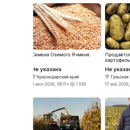
Семена Озимого Ячменя.
Продаётс
картофель
от трёх т
Не указана
Не указа
Краснодарский край
Тульская
8 июл 2026, 08:11
•
1 026
17 апр 2026,