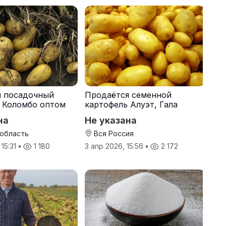
я посадочный
Продаётся семенной
 Коломбо оптом
картофель Алуэт, Гала
онн
оптом от производителя
на
Не указана
 область
Вся Россия
 15:31
•
1 180
3 апр 2026, 15:56
•
2 172