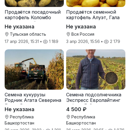
Продаётся посадочный
Продаётся семенной
картофель Коломбо
картофель Алуэт, Гала
оптом от трёх тонн
оптом от производителя
Не указана
Не указана
Тульская область
Вся Россия
17 апр 2026, 15:31
•
1 189
3 апр 2026, 15:56
•
2 179
Семена кукурузы
Семена подсолнечника
Родник Агата Северина
Экспресс Евролайтинг
Берта Вилора
гибрид F-G+
Не указана
4 500 ₽
Прохладненский Дарина
Росс Машук Катерина
Республика
Республика
Башкортостан
Башкортостан