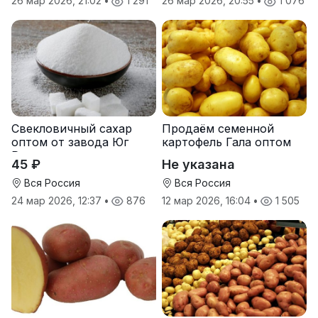
26 мар 2026, 21:02
•
1 291
26 мар 2026, 20:55
•
1 076
Свекловичный сахар
Продаём семенной
оптом от завода Юг
картофель Гала оптом
Руси
от производителя
45 ₽
Не указана
Вся Россия
Вся Россия
24 мар 2026, 12:37
•
876
12 мар 2026, 16:04
•
1 505