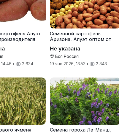
картофель Алуэт
Семенной картофель
производителя
Аризона, Алуэт оптом от
производителя
на
Не указана
ия
Вся Россия
, 14:46
•
2 634
19 янв 2026, 13:53
•
2 343
ового ячменя
Семена гороха Ла-Манш,