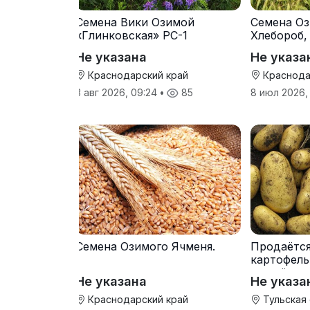
Семена Вики Озимой
Семена Оз
«Глинковская» РС-1
Хлебороб,
Не указана
Не указа
Краснодарский край
Краснода
3 авг 2026, 09:24
•
85
8 июл 2026,
Семена Озимого Ячменя.
Продаётс
картофель
от трёх т
Не указана
Не указа
Краснодарский край
Тульская