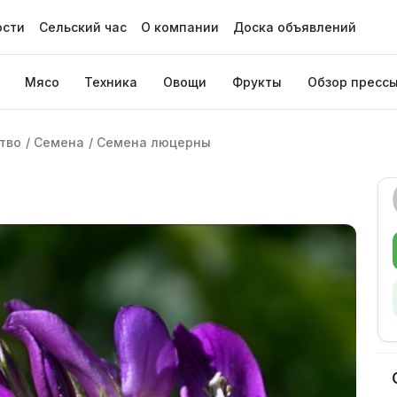
ости
Сельский час
О компании
Доска объявлений
Мясо
Техника
Овощи
Фрукты
Обзор пресс
тво
/
Семена
/
Семена люцерны