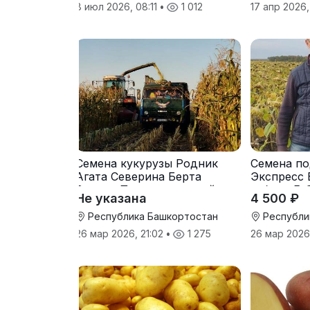
8 июл 2026, 08:11
•
1 012
17 апр 2026,
Семена кукурузы Родник
Семена по
Агата Северина Берта
Экспресс 
Вилора Прохладненский
гибрид F-
Не указана
4 500 ₽
Дарина Росс Машук
Катерина
Республика Башкортостан
Республи
26 мар 2026, 21:02
•
1 275
26 мар 2026