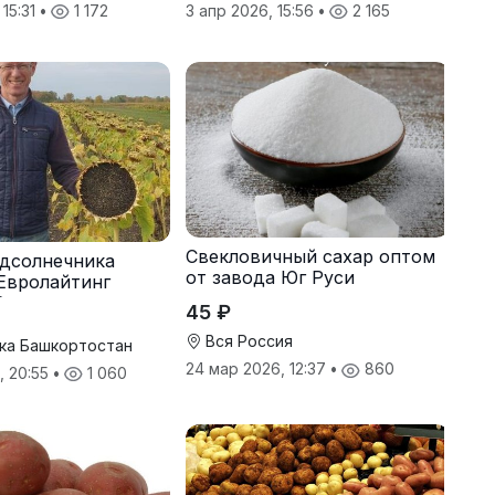
 15:31
•
1 172
3 апр 2026, 15:56
•
2 165
Свекловичный сахар оптом
дсолнечника
от завода Юг Руси
Евролайтинг
G+
45 ₽
Вся Россия
ка Башкортостан
24 мар 2026, 12:37
•
860
, 20:55
•
1 060