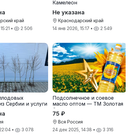
Камелеон
на
Не указана
рский край
Краснодарский край
 15:21
•
2 506
14 янв 2026, 15:17
•
2 549
плодовых
Подсолнечное и соевое
из Сербии и услуги
масло оптом — ТМ Золотая
Семечка
на
75 ₽
ия
Вся Россия
 22:04
•
3 078
24 дек 2025, 14:38
•
3 316