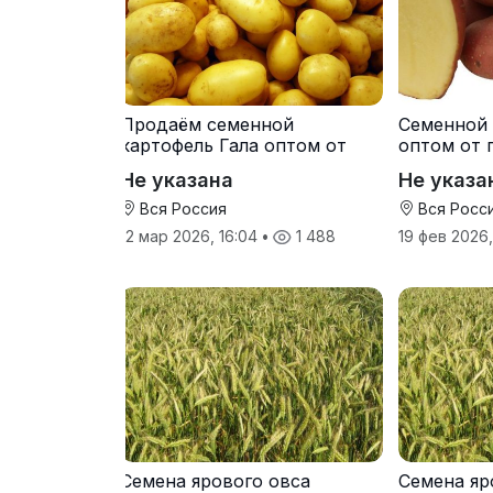
Продаём семенной
Семенной 
картофель Гала оптом от
оптом от 
производителя
Не указана
Не указа
Вся Россия
Вся Росс
12 мар 2026, 16:04
•
1 488
19 фев 2026
Семена ярового овса
Семена яр