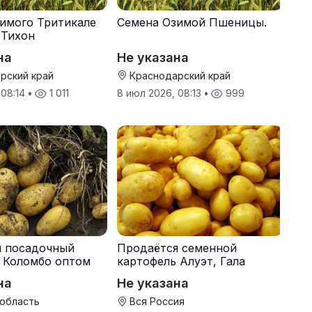
имого Тритикале
Семена Озимой Пшеницы.
 Тихон
на
Не указана
рский край
Краснодарский край
 08:14
•
1 011
8 июл 2026, 08:13
•
999
я посадочный
Продаётся семенной
 Коломбо оптом
картофель Алуэт, Гала
онн
оптом от производителя
на
Не указана
 область
Вся Россия