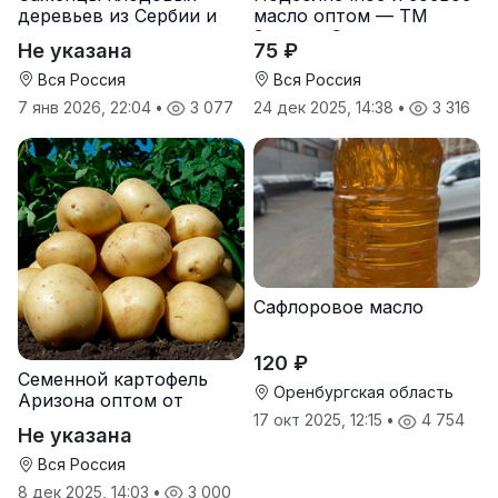
деревьев из Сербии и
масло оптом — ТМ
услуги прививки
Золотая Семечка
Не указана
75 ₽
Вся Россия
Вся Россия
7 янв 2026, 22:04
•
3 077
24 дек 2025, 14:38
•
3 316
Сафлоровое масло
120 ₽
Семенной картофель
Оренбургская область
Аризона оптом от
производителя
17 окт 2025, 12:15
•
4 754
Не указана
Вся Россия
8 дек 2025, 14:03
•
3 000