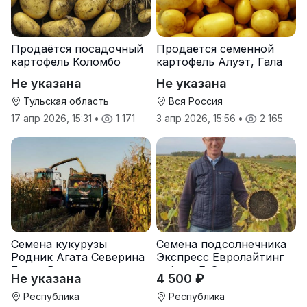
Продаётся посадочный
Продаётся семенной
картофель Коломбо
картофель Алуэт, Гала
оптом от трёх тонн
оптом от производителя
Не указана
Не указана
Тульская область
Вся Россия
17 апр 2026, 15:31
•
1 171
3 апр 2026, 15:56
•
2 165
Семена кукурузы
Семена подсолнечника
Родник Агата Северина
Экспресс Евролайтинг
Берта Вилора
гибрид F-G+
Не указана
4 500 ₽
Прохладненский Дарина
Росс Машук Катерина
Республика
Республика