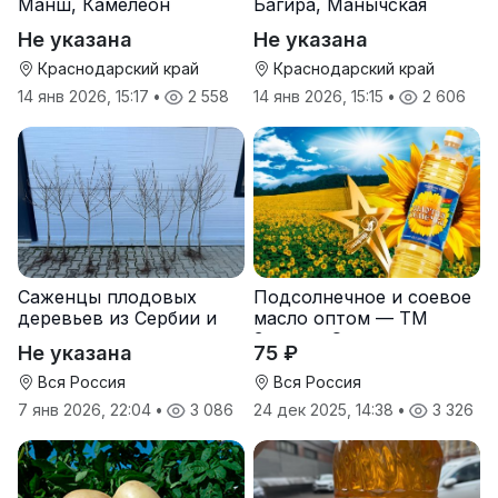
Манш, Камелеон
Багира, Манычская
Не указана
Не указана
Краснодарский край
Краснодарский край
14 янв 2026, 15:17
•
2 558
14 янв 2026, 15:15
•
2 606
Саженцы плодовых
Подсолнечное и соевое
деревьев из Сербии и
масло оптом — ТМ
услуги прививки
Золотая Семечка
Не указана
75 ₽
Вся Россия
Вся Россия
7 янв 2026, 22:04
•
3 086
24 дек 2025, 14:38
•
3 326