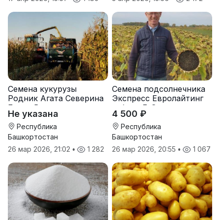
Семена кукурузы
Семена подсолнечника
Родник Агата Северина
Экспресс Евролайтинг
Берта Вилора
гибрид F-G+
Не указана
4 500 ₽
Прохладненский Дарина
Росс Машук Катерина
Республика
Республика
Башкортостан
Башкортостан
26 мар 2026, 21:02
•
1 282
26 мар 2026, 20:55
•
1 067