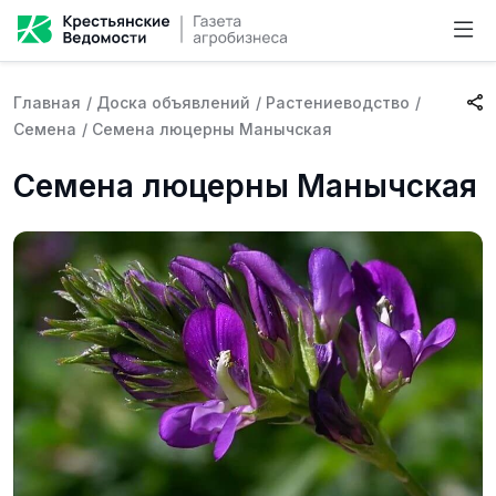
Главная
/
Доска объявлений
/
Растениеводство
/
Семена
/
Семена люцерны Манычская
Семена люцерны Манычская