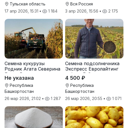
Тульская область
Вся Россия
17 апр 2026, 15:31
•
1 184
3 апр 2026, 15:56
•
2 175
Семена кукурузы
Семена подсолнечника
Родник Агата Северина
Экспресс Евролайтинг
Берта Вилора
гибрид F-G+
Не указана
4 500 ₽
Прохладненский Дарина
Росс Машук Катерина
Республика
Республика
Башкортостан
Башкортостан
26 мар 2026, 21:02
•
1 287
26 мар 2026, 20:55
•
1 071