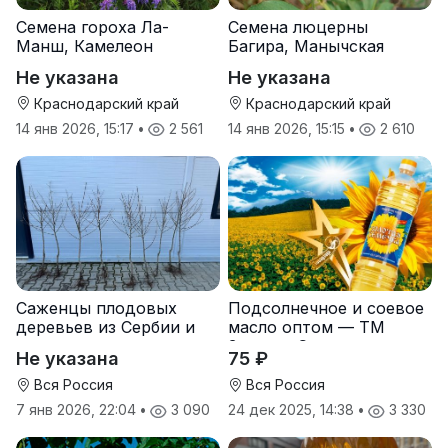
Семена гороха Ла-
Семена люцерны
Манш, Камелеон
Багира, Манычская
Не указана
Не указана
Краснодарский край
Краснодарский край
14 янв 2026, 15:17
•
2 561
14 янв 2026, 15:15
•
2 610
Саженцы плодовых
Подсолнечное и соевое
деревьев из Сербии и
масло оптом — ТМ
услуги прививки
Золотая Семечка
Не указана
75 ₽
Вся Россия
Вся Россия
7 янв 2026, 22:04
•
3 090
24 дек 2025, 14:38
•
3 330