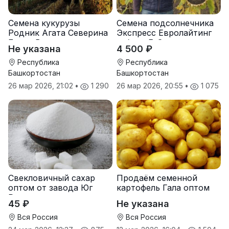
Семена кукурузы
Семена подсолнечника
Родник Агата Северина
Экспресс Евролайтинг
Берта Вилора
гибрид F-G+
Не указана
4 500 ₽
Прохладненский Дарина
Росс Машук Катерина
Республика
Республика
Башкортостан
Башкортостан
26 мар 2026, 21:02
•
1 290
26 мар 2026, 20:55
•
1 075
Свекловичный сахар
Продаём семенной
оптом от завода Юг
картофель Гала оптом
Руси
от производителя
45 ₽
Не указана
Вся Россия
Вся Россия