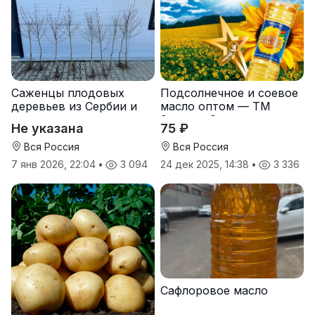
Саженцы плодовых
Подсолнечное и соевое
деревьев из Сербии и
масло оптом — ТМ
услуги прививки
Золотая Семечка
Не указана
75 ₽
Вся Россия
Вся Россия
7 янв 2026, 22:04
•
3 094
24 дек 2025, 14:38
•
3 336
Сафлоровое масло