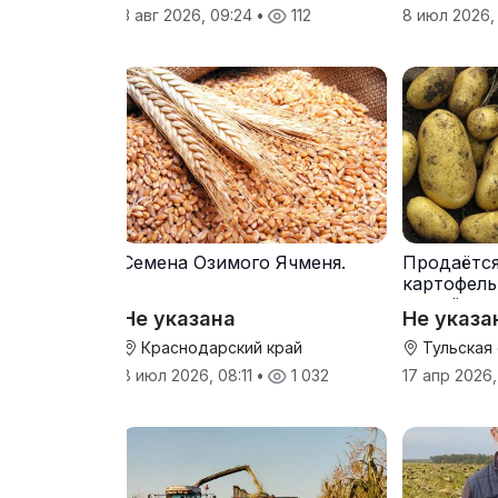
3 авг 2026, 09:24
•
112
8 июл 2026,
Семена Озимого Ячменя.
Продаётс
картофель
от трёх т
Не указана
Не указа
Краснодарский край
Тульская
8 июл 2026, 08:11
•
1 032
17 апр 2026,