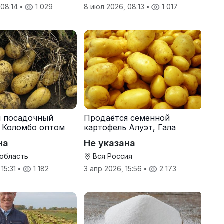
 08:14
•
1 029
8 июл 2026, 08:13
•
1 017
я посадочный
Продаётся семенной
 Коломбо оптом
картофель Алуэт, Гала
онн
оптом от производителя
на
Не указана
 область
Вся Россия
 15:31
•
1 182
3 апр 2026, 15:56
•
2 173