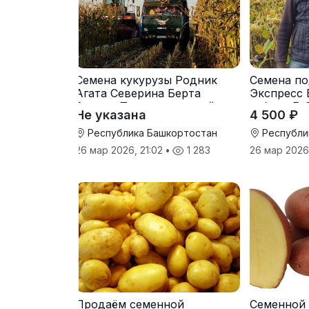
Семена кукурузы Родник
Семена по
Агата Северина Берта
Экспресс 
Вилора Прохладненский
гибрид F-
Не указана
4 500 ₽
Дарина Росс Машук
Катерина
Республика Башкортостан
Республи
26 мар 2026, 21:02
•
1 283
26 мар 2026
Продаём семенной
Семенной 