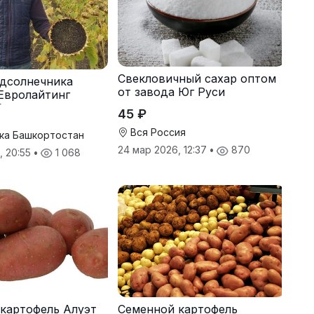
Свекловичный сахар оптом
дсолнечника
от завода Юг Руси
Евролайтинг
G+
45 ₽
Вся Россия
ка Башкортостан
24 мар 2026, 12:37
•
870
, 20:55
•
1 068
картофель Алуэт
Семенной картофель