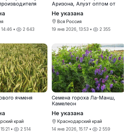
производителя
Аризона, Алуэт оптом от
производителя
на
Не указана
ия
Вся Россия
, 14:46
•
2 643
19 янв 2026, 13:53
•
2 355
ового ячменя
Семена гороха Ла-Манш,
Камелеон
на
Не указана
рский край
Краснодарский край
 15:21
•
2 514
14 янв 2026, 15:17
•
2 559