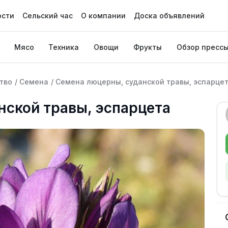
ости
Сельский час
О компании
Доска объявлений
Мясо
Техника
Овощи
Фрукты
Обзор пресс
тво
/
Семена
/
Семена люцерны, суданской травы, эспарце
нской травы, эспарцета