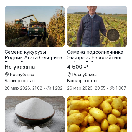
Семена кукурузы
Семена подсолнечника
Родник Агата Северина
Экспресс Евролайтинг
Берта Вилора
гибрид F-G+
Не указана
4 500 ₽
Прохладненский Дарина
Росс Машук Катерина
Республика
Республика
Башкортостан
Башкортостан
26 мар 2026, 21:02
•
1 282
26 мар 2026, 20:55
•
1 067