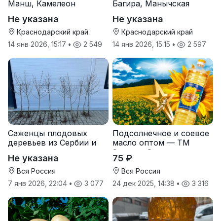
Манш, Камелеон
Багира, Манычская
Не указана
Не указана
Краснодарский край
Краснодарский край
14 янв 2026, 15:17
•
2 549
14 янв 2026, 15:15
•
2 597
Саженцы плодовых
Подсолнечное и соевое
деревьев из Сербии и
масло оптом — ТМ
услуги прививки
Золотая Семечка
Не указана
75 ₽
Вся Россия
Вся Россия
7 янв 2026, 22:04
•
3 077
24 дек 2025, 14:38
•
3 316