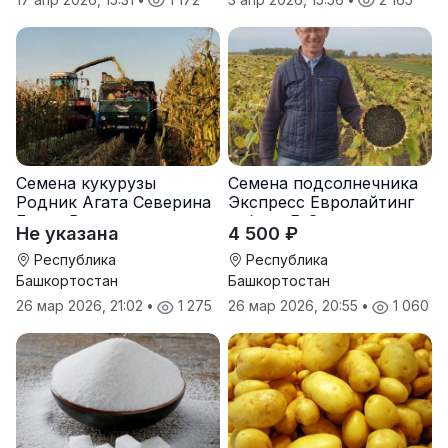
Семена кукурузы
Семена подсолнечника
Родник Агата Северина
Экспресс Евролайтинг
Берта Вилора
гибрид F-G+
Не указана
4 500 ₽
Прохладненский Дарина
Росс Машук Катерина
Республика
Республика
Башкортостан
Башкортостан
26 мар 2026, 21:02
•
1 275
26 мар 2026, 20:55
•
1 060