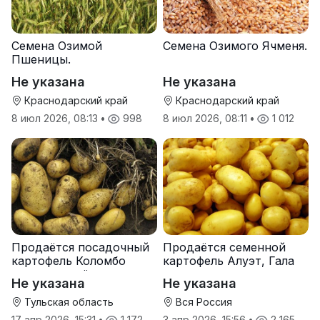
Семена Озимой
Семена Озимого Ячменя.
Пшеницы.
Не указана
Не указана
Краснодарский край
Краснодарский край
8 июл 2026, 08:13
•
998
8 июл 2026, 08:11
•
1 012
Продаётся посадочный
Продаётся семенной
картофель Коломбо
картофель Алуэт, Гала
оптом от трёх тонн
оптом от производителя
Не указана
Не указана
Тульская область
Вся Россия
17 апр 2026, 15:31
•
1 172
3 апр 2026, 15:56
•
2 165